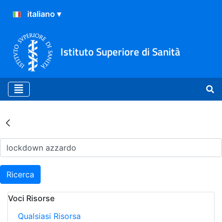
Istituto Superiore di Sanità
Risultati della Ricerca - Ar
Ricerca
Voci Risorse
Qualsiasi Risorsa