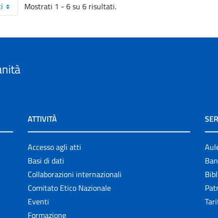
Mostrati 1 - 6 su 6 risultati.
i
anità
ATTIVITÀ
SER
Accesso agli atti
Aul
Basi di dati
Ban
Collaborazioni internazionali
Bibl
Comitato Etico Nazionale
Patr
Eventi
Tari
Formazione