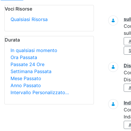
Voci Risorse
Ricerca
sul
Qualsiasi Risorsa
Co
sul
Durata
In qualsiasi momento
Ora Passata
Passate 24 Ore
Di
Settimana Passata
Co
Mese Passato
Di
Anno Passato
Intervallo Personalizzato…
Ind
Co
Ind