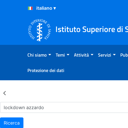
Salta al Contenuto
Salta al Footer
Istituto Superiore di 
Chi siamo
Temi
Attività
Servizi
Pub
Protezione dei dati
Risultati della Ricerca - Ar
Ricerca