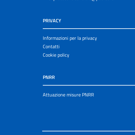
PRIVACY
Informazioni per la privacy
Contatti
Cookie policy
PNRR
Attuazione misure PNRR