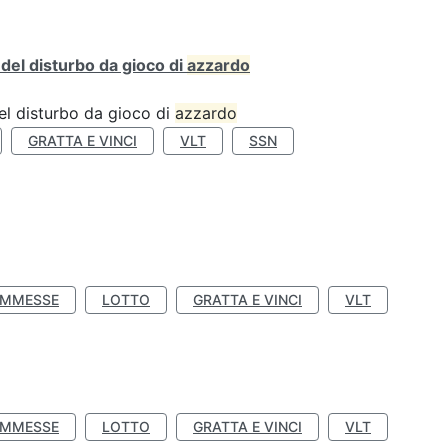
o del disturbo da gioco di
azzardo
 del disturbo da gioco di
azzardo
GRATTA E VINCI
VLT
SSN
MMESSE
LOTTO
GRATTA E VINCI
VLT
MMESSE
LOTTO
GRATTA E VINCI
VLT