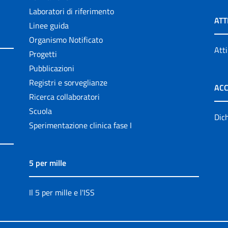
Laboratori di riferimento
ATT
Linee guida
Organismo Notificato
Atti
Progetti
Pubblicazioni
Registri e sorveglianze
ACC
Ricerca collaboratori
Scuola
Dich
Sperimentazione clinica fase I
5 per mille
Il 5 per mille e l'ISS