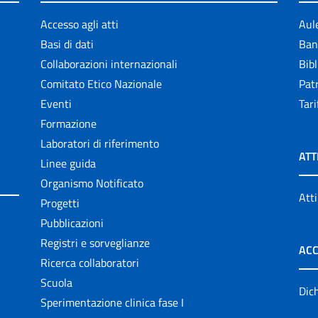
Accesso agli atti
Aul
Basi di dati
Ban
Collaborazioni internazionali
Bibl
Comitato Etico Nazionale
Patr
Eventi
Tari
Formazione
Laboratori di riferimento
ATT
Linee guida
Organismo Notificato
Atti
Progetti
Pubblicazioni
Registri e sorveglianze
ACC
Ricerca collaboratori
Scuola
Dich
Sperimentazione clinica fase I