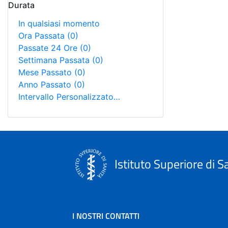
Durata
In qualsiasi momento
Ora Passata
(0)
Passate 24 Ore
(0)
Settimana Passata
(0)
Mese Passato
(0)
Anno Passato
(0)
Intervallo Personalizzato…
Istituto Superiore di S
I NOSTRI CONTATTI