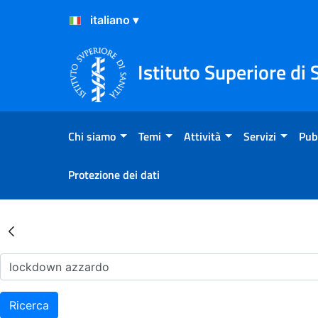
Salta al Contenuto
Salta al Footer
Istituto Superiore di 
Chi siamo
Temi
Attività
Servizi
Pub
Protezione dei dati
Risultati della Ricerca - Ar
Ricerca