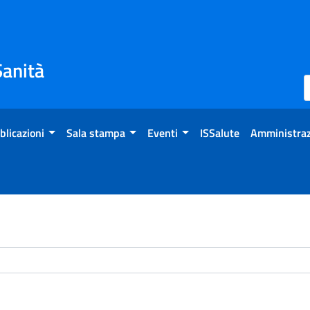
Sanità
blicazioni
Sala stampa
Eventi
ISSalute
Amministraz
chivio