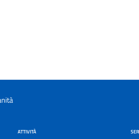
anità
ATTIVITÀ
SER