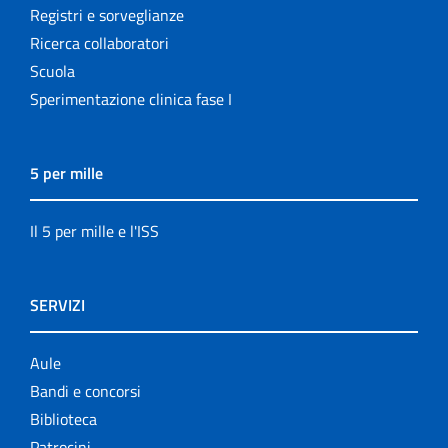
Registri e sorveglianze
Ricerca collaboratori
Scuola
Sperimentazione clinica fase I
5 per mille
Il 5 per mille e l'ISS
SERVIZI
Aule
Bandi e concorsi
Biblioteca
Patrocini