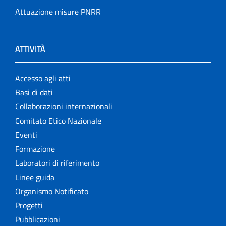
Attuazione misure PNRR
ATTIVITÀ
Accesso agli atti
Basi di dati
Collaborazioni internazionali
Comitato Etico Nazionale
Eventi
Formazione
Laboratori di riferimento
Linee guida
Organismo Notificato
Progetti
Pubblicazioni