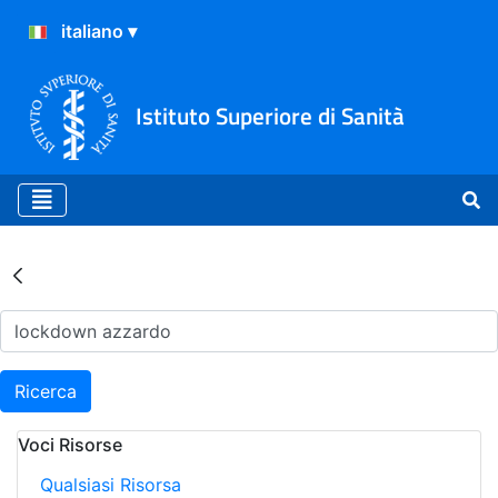
Istituto Superiore di Sanità
Risultati della Ricerca - Ar
Ricerca
Voci Risorse
Qualsiasi Risorsa