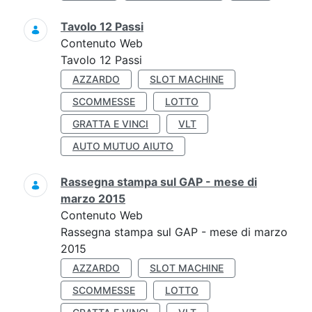
Tavolo 12 Passi
Contenuto Web
Tavolo 12 Passi
AZZARDO
SLOT MACHINE
SCOMMESSE
LOTTO
GRATTA E VINCI
VLT
AUTO MUTUO AIUTO
Rassegna stampa sul GAP - mese di
marzo 2015
Contenuto Web
Rassegna stampa sul GAP - mese di marzo
2015
AZZARDO
SLOT MACHINE
SCOMMESSE
LOTTO