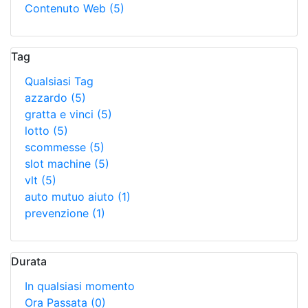
Contenuto Web
(5)
Tag
Qualsiasi Tag
azzardo
(5)
gratta e vinci
(5)
lotto
(5)
scommesse
(5)
slot machine
(5)
vlt
(5)
auto mutuo aiuto
(1)
prevenzione
(1)
Durata
In qualsiasi momento
Ora Passata
(0)