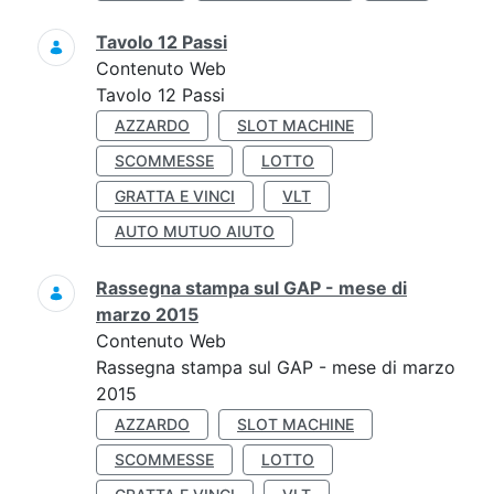
Tavolo 12 Passi
Contenuto Web
Tavolo 12 Passi
AZZARDO
SLOT MACHINE
SCOMMESSE
LOTTO
GRATTA E VINCI
VLT
AUTO MUTUO AIUTO
Rassegna stampa sul GAP - mese di
marzo 2015
Contenuto Web
Rassegna stampa sul GAP - mese di marzo
2015
AZZARDO
SLOT MACHINE
SCOMMESSE
LOTTO