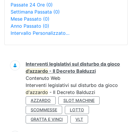
Passate 24 Ore
(0)
Settimana Passata
(0)
Mese Passato
(0)
Anno Passato
(0)
Intervallo Personalizzato…
Ricerca
Interventi legislativi sul disturbo da gioco
d'azzardo
- Il Decreto Balduzzi
Contenuto Web
Interventi legislativi sul disturbo da gioco
d'azzardo
- Il Decreto Balduzzi
AZZARDO
SLOT MACHINE
SCOMMESSE
LOTTO
GRATTA E VINCI
VLT