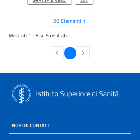
GRATTA E VINCI
VLT
20 Elementi
Mostrati 1 - 5 su 5 risultati.
Pagina
1
Istituto Superiore di Sanità
I NOSTRI CONTATTI