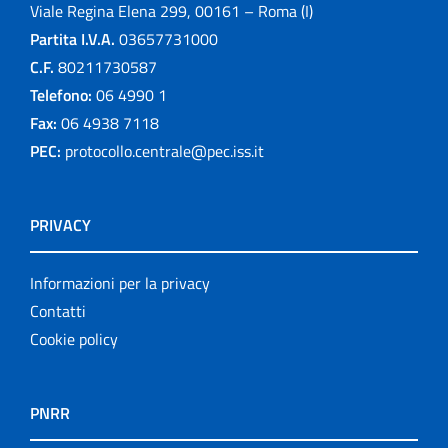
Viale Regina Elena 299, 00161 – Roma (I)
Partita I.V.A.
03657731000
C.F.
80211730587
Telefono:
06 4990 1
Fax:
06 4938 7118
PEC:
protocollo.centrale@pec.iss.it
PRIVACY
Informazioni per la privacy
Contatti
Cookie policy
PNRR