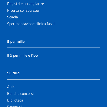
Registri e sorveglianze
Ricerca collaboratori
Scuola
Sperimentazione clinica fase I
5 per mille
Il 5 per mille e l'ISS
SERVIZI
Aule
Bandi e concorsi
Biblioteca
Patrocini