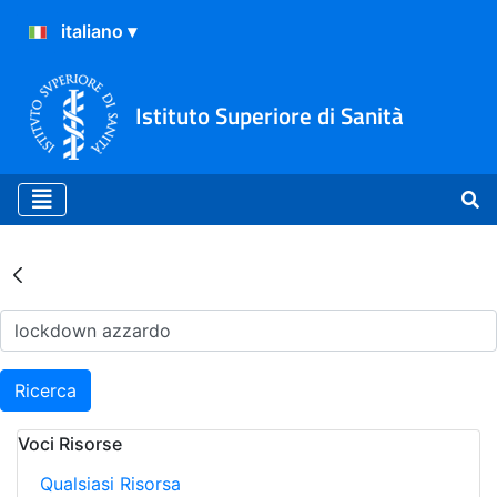
Istituto Superiore di Sanità
Risultati della Ricerca - Ar
Ricerca
Voci Risorse
Qualsiasi Risorsa