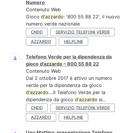
Numero
Contenuto Web
Gioco
d'azzardo
: '800 55 88 22', il nuovo
numero verde nazionale
CNDD
SERVIZIO TELEFONI VERDE
AZZARDO
HELPLINE
Telefono Verde per la dipendenza da
gioco
d'azzardo
– 800 55 88 22
Contenuto Web
Dal 2 ottobre 2017 è attivo un numero
verde per la dipendenza da gioco
d'azzardo
....Il Telefono Verde per la
dipendenza da gioco
d'azzardo
si...
CNDD
SERVIZIO TELEFONI VERDE
AZZARDO
HELPLINE
Uno Mattina: presentazione Telefono