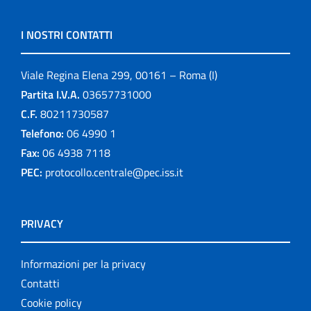
I NOSTRI CONTATTI
Viale Regina Elena 299, 00161 – Roma (I)
Partita I.V.A.
03657731000
C.F.
80211730587
Telefono:
06 4990 1
Fax:
06 4938 7118
PEC:
protocollo.centrale@pec.iss.it
PRIVACY
Informazioni per la privacy
Contatti
Cookie policy