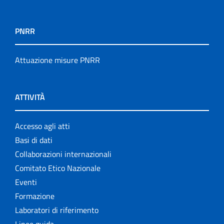
PNRR
Attuazione misure PNRR
ATTIVITÀ
Accesso agli atti
Basi di dati
Collaborazioni internazionali
Comitato Etico Nazionale
Eventi
Formazione
Laboratori di riferimento