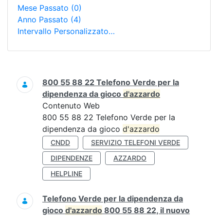
Mese Passato
(0)
Anno Passato
(4)
Intervallo Personalizzato…
Ricerca
800 55 88 22 Telefono Verde per la
dipendenza da gioco
d'azzardo
Contenuto Web
800 55 88 22 Telefono Verde per la
dipendenza da gioco
d'azzardo
CNDD
SERVIZIO TELEFONI VERDE
DIPENDENZE
AZZARDO
HELPLINE
Telefono Verde per la dipendenza da
gioco
d'azzardo
800 55 88 22, il nuovo