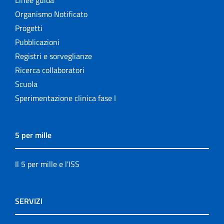
Linee guida
Organismo Notificato
Progetti
Pubblicazioni
Registri e sorveglianze
Ricerca collaboratori
Scuola
Sperimentazione clinica fase I
5 per mille
Il 5 per mille e l'ISS
SERVIZI