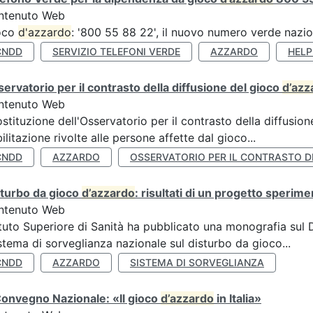
ntenuto Web
oco
d'azzardo
: '800 55 88 22', il nuovo numero verde nazi
CNDD
SERVIZIO TELEFONI VERDE
AZZARDO
HELP
ervatorio per il contrasto della diffusione del gioco
d’azz
ntenuto Web
ostituzione dell'Osservatorio per il contrasto della diffusio
bilitazione rivolte alle persone affette dal gioco...
CNDD
AZZARDO
OSSERVATORIO PER IL CONTRASTO D
sturbo da gioco
d’azzardo
: risultati di un progetto sperime
ntenuto Web
ituto Superiore di Sanità ha pubblicato una monografia sul
stema di sorveglianza nazionale sul disturbo da gioco...
CNDD
AZZARDO
SISTEMA DI SORVEGLIANZA
Convegno Nazionale: «Il gioco
d’azzardo
in Italia»