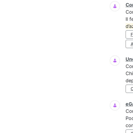
Cor
Co
Il 
d’a
A
Uno
Co
Chi
dep
eGa
Co
Poc
con