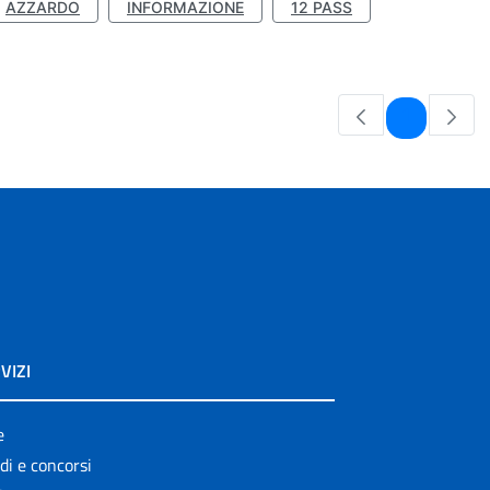
AZZARDO
INFORMAZIONE
12 PASS
Pagina
1
VIZI
e
di e concorsi