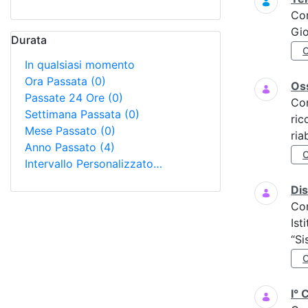
Co
Gi
Durata
In qualsiasi momento
Ora Passata
(0)
Oss
Passate 24 Ore
(0)
Co
Settimana Passata
(0)
ric
Mese Passato
(0)
ria
Anno Passato
(4)
Intervallo Personalizzato…
Di
Co
Ist
“Si
I° 