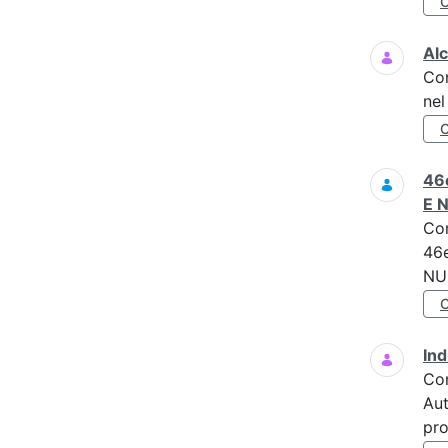
Al
Co
nel
46e
E 
Co
46e
NU
Ind
Co
Aut
pro