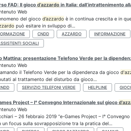
so FAD: Il gioco
d’azzardo
in Italia: dall’intrattenimento a
ntenuto Web
fenomeno del gioco
d’azzardo
è in continua crescita e in qu
zzardo
può esitare in sviluppo di...
FORMAZIONE
CNDD
AZZARDO
INFORMAZIONE
SSISTENTI SOCIALI
 Mattina: presentazione Telefono Verde per la dipenden
ntenuto Web
amando il Telefono Verde per la dipendenza da gioco
d'az
utati al trattamento del disturbo da gioco...
CNDD
SERVIZIO TELEFONI VERDE
HELPLINE
GIOC
mes Project – I° Convegno Internazionale sul gioco
d’az
ntenuto Web
chiari – 26 febbraio 2019 “e-Games Project – I° Convegno 
 un focus sulla sovrapposizione tra la pratica del...