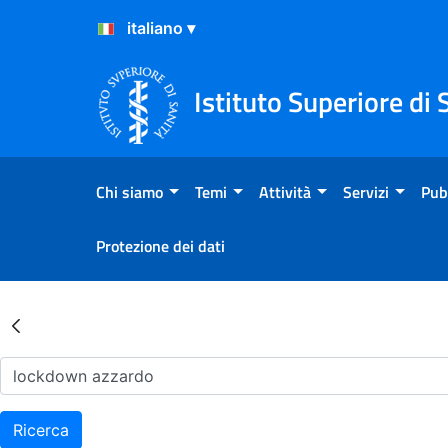
Salta al Contenuto
Salta al Footer
Istituto Superiore di 
Chi siamo
Temi
Attività
Servizi
Pub
Protezione dei dati
Risultati della Ricerca - Ar
Ricerca