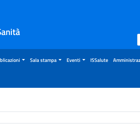
Sanità
blicazioni
Sala stampa
Eventi
ISSalute
Amministraz
chivio