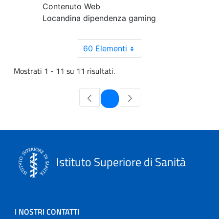
Contenuto Web
Locandina dipendenza gaming
60 Elementi
Mostrati 1 - 11 su 11 risultati.
Pagina
1
Istituto Superiore di Sanità
I NOSTRI CONTATTI