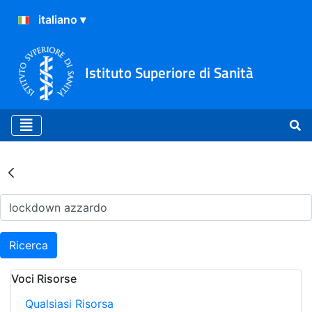
Istituto Superiore di Sanità
Risultati della Ricerca - Ar
Ricerca
Voci Risorse
Qualsiasi Risorsa