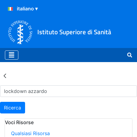
Istituto Superiore di Sanità
Risultati della Ricerca - Ar
Ricerca
Voci Risorse
Qualsiasi Risorsa