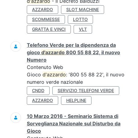
d'azzardo
- Il Decreto Balduzzi
AZZARDO
SLOT MACHINE
SCOMMESSE
LOTTO
GRATTA E VINCI
VLT
Telefono Verde per la dipendenza da
gioco
d'azzardo
800 55 88 22, il nuovo
Numero
Contenuto Web
Gioco
d'azzardo
: '800 55 88 22', il nuovo
numero verde nazionale
CNDD
SERVIZIO TELEFONI VERDE
AZZARDO
HELPLINE
10 Marzo 2016 - Seminario Sistema di
Sorveglianza Nazionale sul Disturbo da
Gioco