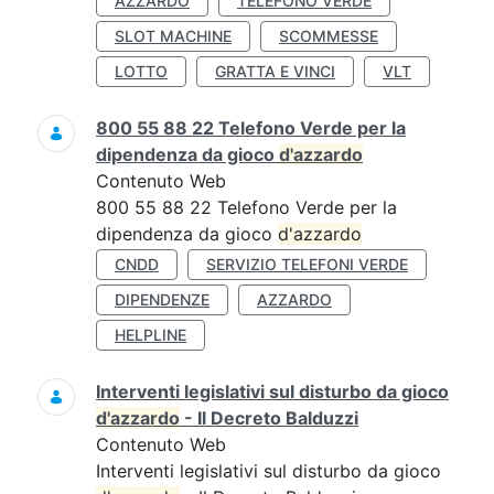
AZZARDO
TELEFONO VERDE
SLOT MACHINE
SCOMMESSE
LOTTO
GRATTA E VINCI
VLT
800 55 88 22 Telefono Verde per la
dipendenza da gioco
d'azzardo
Contenuto Web
800 55 88 22 Telefono Verde per la
dipendenza da gioco
d'azzardo
CNDD
SERVIZIO TELEFONI VERDE
DIPENDENZE
AZZARDO
HELPLINE
Interventi legislativi sul disturbo da gioco
d'azzardo
- Il Decreto Balduzzi
Contenuto Web
Interventi legislativi sul disturbo da gioco