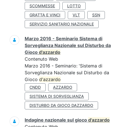
SCOMMESSE
LOTTO
GRATTA E VINCI
VLT
SSN
SERVIZIO SANITARIO NAZIONALE
Marzo 2016 - Seminario Sistema di
Sorveglianza Nazionale sul Disturbo da
Gioco
d'azzardo
Contenuto Web
Marzo 2016 - Seminario: 'Sistema di
Sorveglianza Nazionale sul Disturbo da
Gioco
d'azzardo
CNDD
AZZARDO
SISTEMA DI SORVEGLIANZA
DISTURBO DA GIOCO DAZZARDO
Indagine nazionale sul gioco
d'azzardo
Contenuto Web