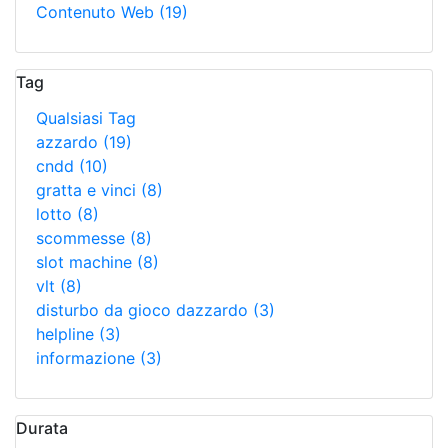
Contenuto Web
(19)
Tag
Qualsiasi Tag
azzardo
(19)
cndd
(10)
gratta e vinci
(8)
lotto
(8)
scommesse
(8)
slot machine
(8)
vlt
(8)
disturbo da gioco dazzardo
(3)
helpline
(3)
informazione
(3)
Durata