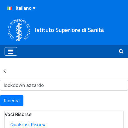
Istituto Superiore di Sanità
Risultati della Ricerca - Ar
Ricerca
Voci Risorse
Qualsiasi Risorsa