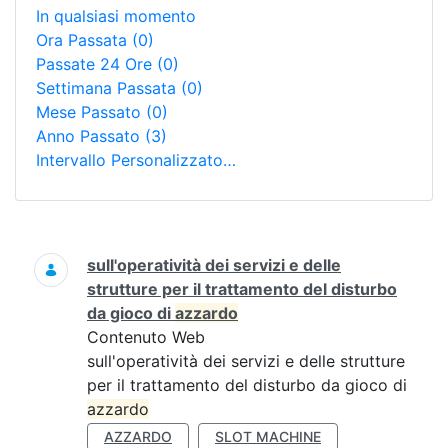
In qualsiasi momento
Ora Passata
(0)
Passate 24 Ore
(0)
Settimana Passata
(0)
Mese Passato
(0)
Anno Passato
(3)
Intervallo Personalizzato…
Ricerca
sull'operatività dei servizi e delle
strutture per il trattamento del disturbo
da gioco di
azzardo
Contenuto Web
sull'operatività dei servizi e delle strutture
per il trattamento del disturbo da gioco di
azzardo
AZZARDO
SLOT MACHINE