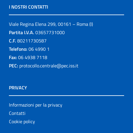
I NOSTRI CONTATTI
Viale Regina Elena 299, 00161 – Roma (I)
Partita I.V.A.
03657731000
C.F.
80211730587
Telefono:
06 4990 1
Fax:
06 4938 7118
PEC:
protocollo.centrale@pec.iss.it
PRIVACY
Informazioni per la privacy
Contatti
Cookie policy