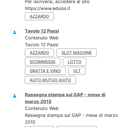
Per iscriversi, accedere al sito
https://www.eduiss.it
AZZARDO
Tavolo 12 Passi
Contenuto Web
Tavolo 12 Passi
AZZARDO
SLOT MACHINE
SCOMMESSE
LOTTO
GRATTA E VINCI
VLT
AUTO MUTUO AIUTO
Rassegna stampa sul GAP - mese di
marzo 2015
Contenuto Web
Rassegna stampa sul GAP - mese di marzo
2015