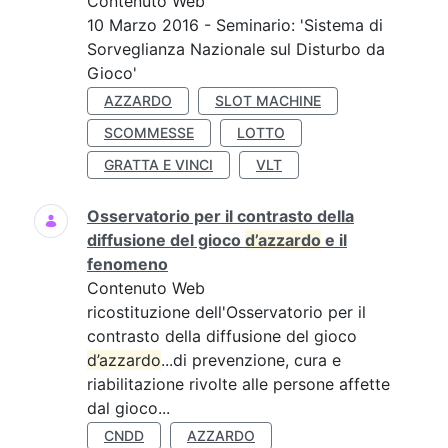
Contenuto Web
10 Marzo 2016 - Seminario: 'Sistema di
Sorveglianza Nazionale sul Disturbo da
Gioco'
AZZARDO
SLOT MACHINE
SCOMMESSE
LOTTO
GRATTA E VINCI
VLT
Osservatorio per il contrasto della
diffusione del gioco
d’azzardo
e il
fenomeno
Contenuto Web
ricostituzione dell'Osservatorio per il
contrasto della diffusione del gioco
d’azzardo
...di prevenzione, cura e
riabilitazione rivolte alle persone affette
dal gioco...
CNDD
AZZARDO