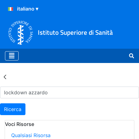
Istituto Superiore di Sanità
Risultati della Ricerca - Ar
Ricerca
Voci Risorse
Qualsiasi Risorsa