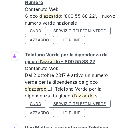
Numero
Contenuto Web
Gioco
d'azzardo
: '800 55 88 22', il nuovo
numero verde nazionale
CNDD
SERVIZIO TELEFONI VERDE
AZZARDO
HELPLINE
Telefono Verde per la dipendenza da
gioco
d'azzardo
– 800 55 88 22
Contenuto Web
Dal 2 ottobre 2017 è attivo un numero
verde per la dipendenza da gioco
d'azzardo
....Il Telefono Verde per la
dipendenza da gioco
d'azzardo
si...
CNDD
SERVIZIO TELEFONI VERDE
AZZARDO
HELPLINE
Uno Mattina: presentazione Telefono