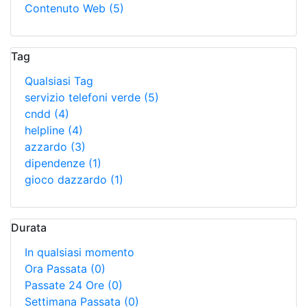
Contenuto Web
(5)
Tag
Qualsiasi Tag
servizio telefoni verde
(5)
cndd
(4)
helpline
(4)
azzardo
(3)
dipendenze
(1)
gioco dazzardo
(1)
Durata
In qualsiasi momento
Ora Passata
(0)
Passate 24 Ore
(0)
Settimana Passata
(0)