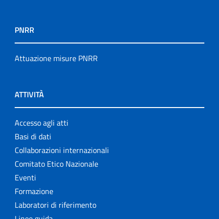
PNRR
Attuazione misure PNRR
ATTIVITÀ
Accesso agli atti
Basi di dati
Collaborazioni internazionali
Comitato Etico Nazionale
Eventi
Formazione
Laboratori di riferimento
Linee guida