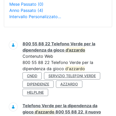
Mese Passato
(0)
Anno Passato
(4)
Intervallo Personalizzato…
Ricerca
800 55 88 22 Telefono Verde per la
dipendenza da gioco
d'azzardo
Contenuto Web
800 55 88 22 Telefono Verde per la
dipendenza da gioco
d'azzardo
CNDD
SERVIZIO TELEFONI VERDE
DIPENDENZE
AZZARDO
HELPLINE
Telefono Verde per la dipendenza da
gioco
d'azzardo
800 55 88 22, il nuovo