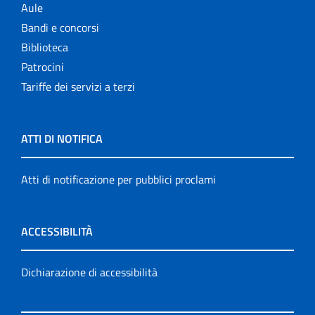
Aule
Bandi e concorsi
Biblioteca
Patrocini
Tariffe dei servizi a terzi
ATTI DI NOTIFICA
Atti di notificazione per pubblici proclami
ACCESSIBILITÀ
Dichiarazione di accessibilità