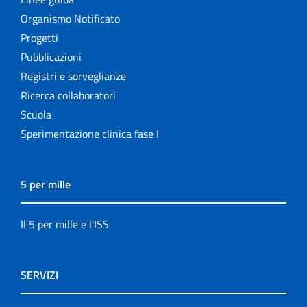
Organismo Notificato
Progetti
Pubblicazioni
Registri e sorveglianze
Ricerca collaboratori
Scuola
Sperimentazione clinica fase I
5 per mille
Il 5 per mille e l'ISS
SERVIZI