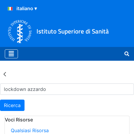
Istituto Superiore di Sanità
Risultati della Ricerca - Ar
Ricerca
Voci Risorse
Qualsiasi Risorsa