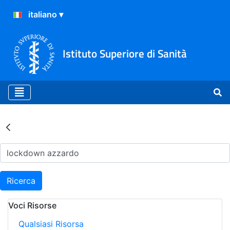
Istituto Superiore di Sanità
Risultati della Ricerca - Ar
Ricerca
Voci Risorse
Qualsiasi Risorsa