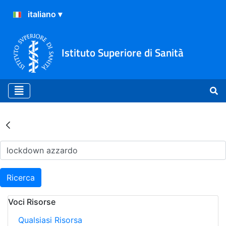
Istituto Superiore di Sanità
Risultati della Ricerca - Ar
Ricerca
Voci Risorse
Qualsiasi Risorsa