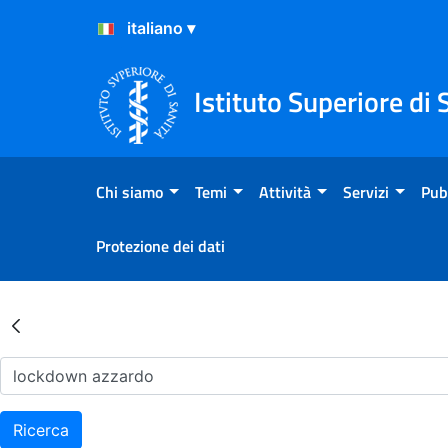
Salta al Contenuto
Salta al Footer
Istituto Superiore di 
Chi siamo
Temi
Attività
Servizi
Pub
Protezione dei dati
Risultati della Ricerca - Ar
Ricerca