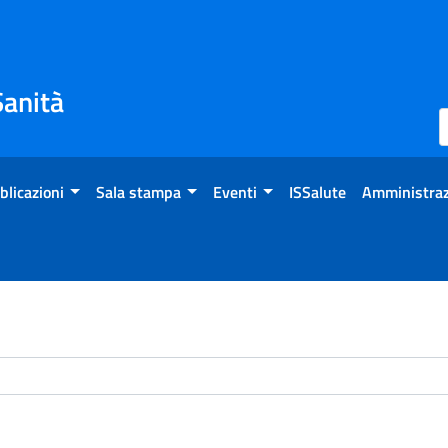
Sanità
blicazioni
Sala stampa
Eventi
ISSalute
Amministraz
chivio