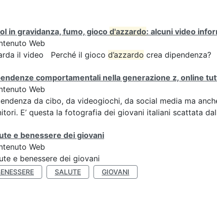
ol in gravidanza, fumo, gioco
d'azzardo
: alcuni video info
ntenuto Web
rda il video Perché il gioco
d’azzardo
crea dipendenza?
endenze comportamentali nella generazione z, online tutti
ntenuto Web
endenza da cibo, da videogiochi, da social media ma anche 
itori. E’ questa la fotografia dei giovani italiani scattata da
ute e benessere dei giovani
ntenuto Web
ute e benessere dei giovani
BENESSERE
SALUTE
GIOVANI