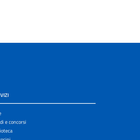
VIZI
e
di e concorsi
ioteca
ocini