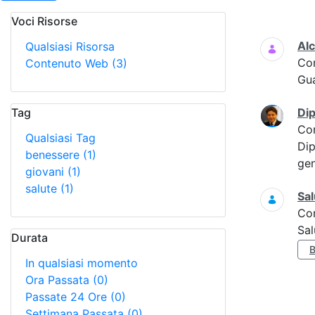
Voci Risorse
Ricerca
Alc
Qualsiasi Risorsa
Co
Contenuto Web
(3)
Gua
Tag
Dip
Co
Qualsiasi Tag
Dip
benessere
(1)
gen
giovani
(1)
salute
(1)
Sal
Co
Sal
Durata
In qualsiasi momento
Ora Passata
(0)
Passate 24 Ore
(0)
Settimana Passata
(0)