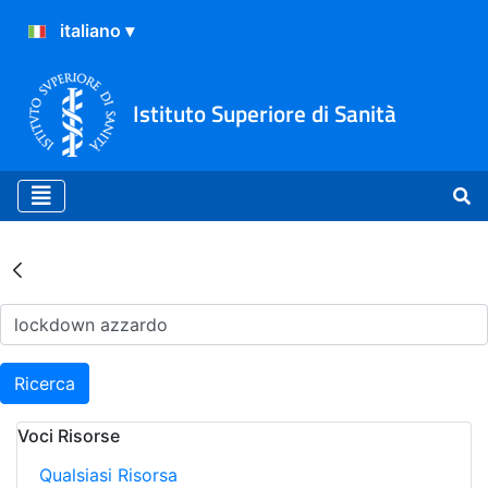
Istituto Superiore di Sanità
Risultati della Ricerca - Ar
Ricerca
Voci Risorse
Qualsiasi Risorsa