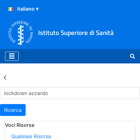
Istituto Superiore di Sanità
Risultati della Ricerca - Ar
Ricerca
Voci Risorse
Qualsiasi Risorsa