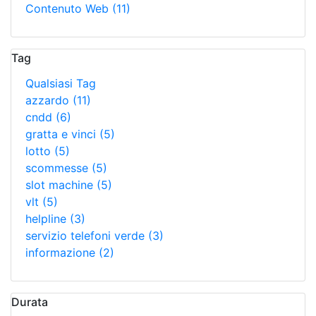
Contenuto Web
(11)
Tag
Qualsiasi Tag
azzardo
(11)
cndd
(6)
gratta e vinci
(5)
lotto
(5)
scommesse
(5)
slot machine
(5)
vlt
(5)
helpline
(3)
servizio telefoni verde
(3)
informazione
(2)
Durata