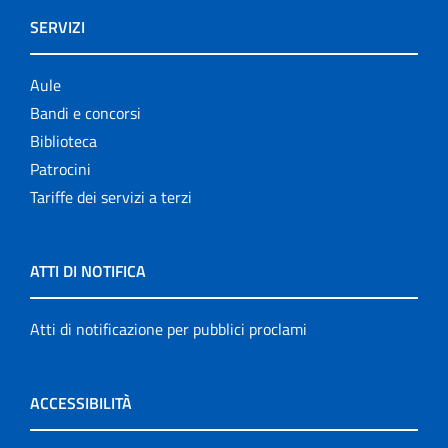
SERVIZI
Aule
Bandi e concorsi
Biblioteca
Patrocini
Tariffe dei servizi a terzi
ATTI DI NOTIFICA
Atti di notificazione per pubblici proclami
ACCESSIBILITÀ