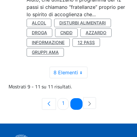
passi si chiamano “fratellanze” proprio per
lo spirito di accoglienza che...
ALCOL
DISTURBI ALIMENTARI
DROGA
CNDD
AZZARDO
INFORMAZIONE
12 PASS
GRUPPI AMA
8 Elementi
Mostrati 9 - 11 su 11 risultati.
Pagina
Pagina
1
2