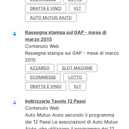
GRATTA E VINCI
VLT
AUTO MUTUO AIUTO
Rassegna stampa sul GAP - mese di
marzo 2015
Contenuto Web
Rassegna stampa sul GAP - mese di marzo
2015
AZZARDO
SLOT MACHINE
SCOMMESSE
LOTTO
GRATTA E VINCI
VLT
Indirizzario Tavolo 12 Passi
Contenuto Web
Auto Mutuo Aiuto secondo il programma
dei 12 Passi Le associazioni di Auto Mutuo
Aiuto, che utilizzano il programma dei 12