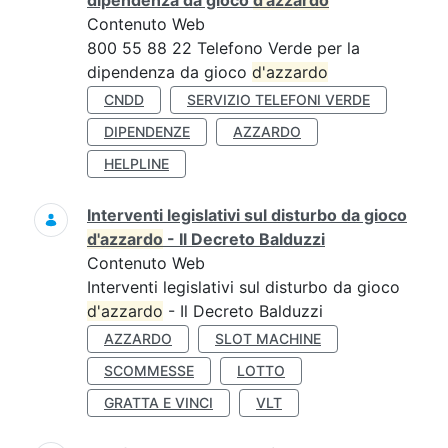
dipendenza da gioco
d'azzardo
Contenuto Web
800 55 88 22 Telefono Verde per la
dipendenza da gioco
d'azzardo
CNDD
SERVIZIO TELEFONI VERDE
DIPENDENZE
AZZARDO
HELPLINE
Interventi legislativi sul disturbo da gioco
d'azzardo
- Il Decreto Balduzzi
Contenuto Web
Interventi legislativi sul disturbo da gioco
d'azzardo
- Il Decreto Balduzzi
AZZARDO
SLOT MACHINE
SCOMMESSE
LOTTO
GRATTA E VINCI
VLT