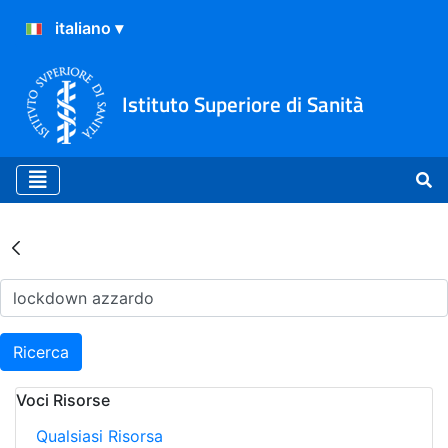
Istituto Superiore di Sanità
Risultati della Ricerca - Ar
Ricerca
Voci Risorse
Qualsiasi Risorsa