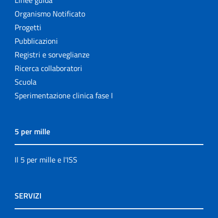
Linee guida
Organismo Notificato
Progetti
Pubblicazioni
Registri e sorveglianze
Ricerca collaboratori
Scuola
Sperimentazione clinica fase I
5 per mille
Il 5 per mille e l'ISS
SERVIZI