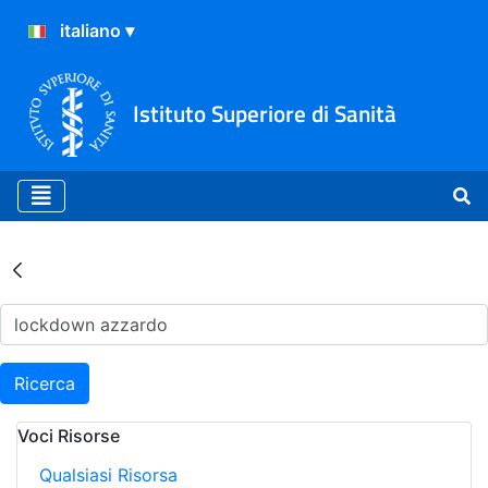
Istituto Superiore di Sanità
Risultati della Ricerca - Ar
Ricerca
Voci Risorse
Qualsiasi Risorsa