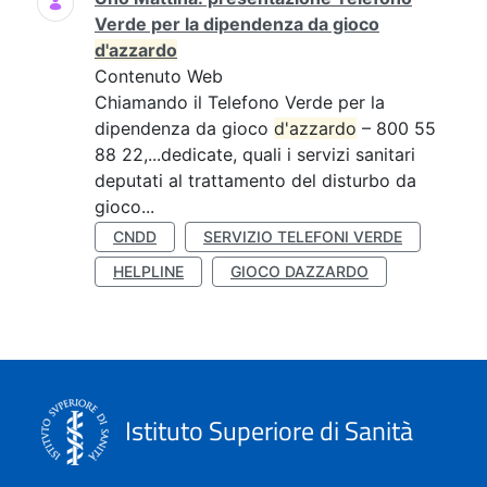
Verde per la dipendenza da gioco
d'azzardo
Contenuto Web
Chiamando il Telefono Verde per la
dipendenza da gioco
d'azzardo
– 800 55
88 22,...dedicate, quali i servizi sanitari
deputati al trattamento del disturbo da
gioco...
CNDD
SERVIZIO TELEFONI VERDE
HELPLINE
GIOCO DAZZARDO
Istituto Superiore di Sanità