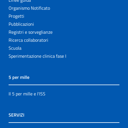
Linee guida
Organismo Notificato
Progetti
Pubblicazioni
Registri e sorveglianze
Ricerca collaboratori
Scuola
Sperimentazione clinica fase I
5 per mille
Il 5 per mille e l'ISS
SERVIZI