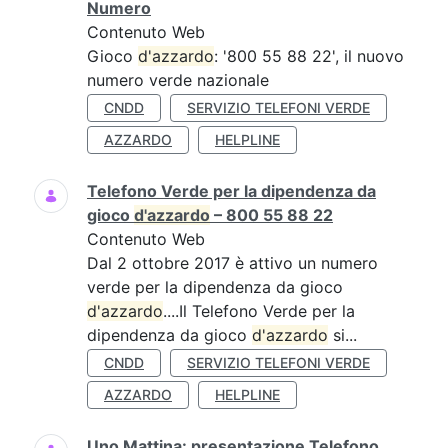
Numero
Contenuto Web
Gioco
d'azzardo
: '800 55 88 22', il nuovo
numero verde nazionale
CNDD
SERVIZIO TELEFONI VERDE
AZZARDO
HELPLINE
Telefono Verde per la dipendenza da
gioco
d'azzardo
– 800 55 88 22
Contenuto Web
Dal 2 ottobre 2017 è attivo un numero
verde per la dipendenza da gioco
d'azzardo
....Il Telefono Verde per la
dipendenza da gioco
d'azzardo
si...
CNDD
SERVIZIO TELEFONI VERDE
AZZARDO
HELPLINE
Uno Mattina: presentazione Telefono