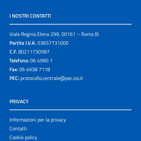
I NOSTRI CONTATTI
Viale Regina Elena 299, 00161 – Roma (I)
Partita I.V.A.
03657731000
C.F.
80211730587
Telefono:
06 4990 1
Fax:
06 4938 7118
PEC:
protocollo.centrale@pec.iss.it
PRIVACY
Informazioni per la privacy
Contatti
Cookie policy