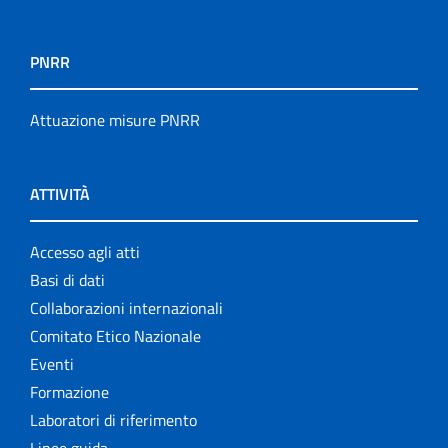
PNRR
Attuazione misure PNRR
ATTIVITÀ
Accesso agli atti
Basi di dati
Collaborazioni internazionali
Comitato Etico Nazionale
Eventi
Formazione
Laboratori di riferimento