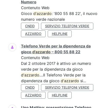
Numero
Contenuto Web
Gioco
d'azzardo
: '800 55 88 22', il nuovo
numero verde nazionale
CNDD
SERVIZIO TELEFONI VERDE
AZZARDO
HELPLINE
Telefono Verde per la dipendenza da
gioco
d'azzardo
– 800 55 88 22
Contenuto Web
Dal 2 ottobre 2017 è attivo un numero
verde per la dipendenza da gioco
d'azzardo
....Il Telefono Verde per la
dipendenza da gioco
d'azzardo
si...
CNDD
SERVIZIO TELEFONI VERDE
AZZARDO
HELPLINE
Uno Mattina: presentazione Telefono