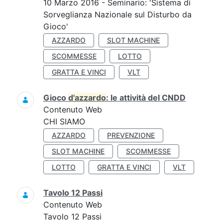
10 Marzo 2016 - Seminario: 'Sistema di
Sorveglianza Nazionale sul Disturbo da
Gioco'
AZZARDO
SLOT MACHINE
SCOMMESSE
LOTTO
GRATTA E VINCI
VLT
Gioco
d'azzardo
: le attività del CNDD
Contenuto Web
CHI SIAMO
AZZARDO
PREVENZIONE
SLOT MACHINE
SCOMMESSE
LOTTO
GRATTA E VINCI
VLT
Tavolo 12 Passi
Contenuto Web
Tavolo 12 Passi