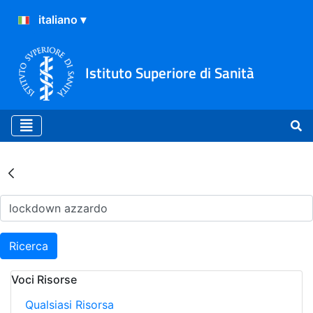
Istituto Superiore di Sanità
Risultati della Ricerca - Ar
Ricerca
Voci Risorse
Qualsiasi Risorsa