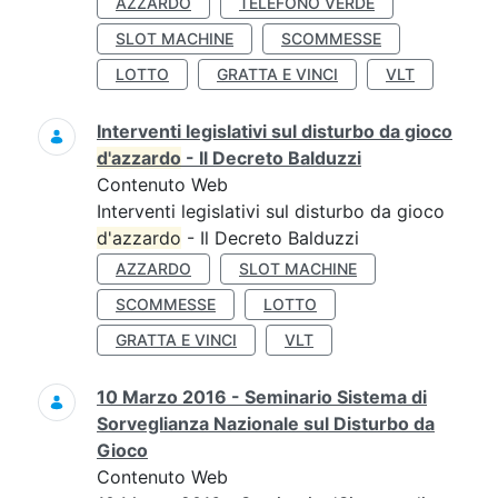
AZZARDO
TELEFONO VERDE
SLOT MACHINE
SCOMMESSE
LOTTO
GRATTA E VINCI
VLT
Interventi legislativi sul disturbo da gioco
d'azzardo
- Il Decreto Balduzzi
Contenuto Web
Interventi legislativi sul disturbo da gioco
d'azzardo
- Il Decreto Balduzzi
AZZARDO
SLOT MACHINE
SCOMMESSE
LOTTO
GRATTA E VINCI
VLT
10 Marzo 2016 - Seminario Sistema di
Sorveglianza Nazionale sul Disturbo da
Gioco
Contenuto Web