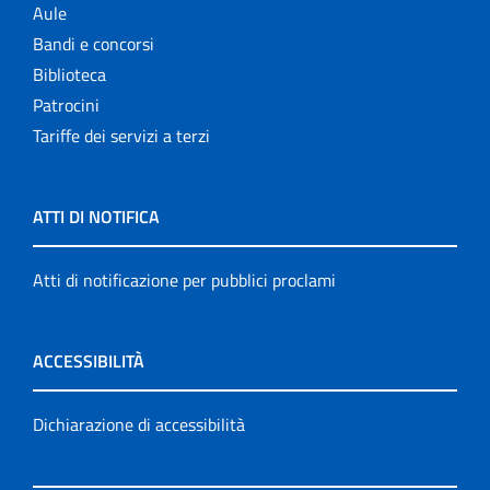
Aule
Bandi e concorsi
Biblioteca
Patrocini
Tariffe dei servizi a terzi
ATTI DI NOTIFICA
Atti di notificazione per pubblici proclami
ACCESSIBILITÀ
Dichiarazione di accessibilità