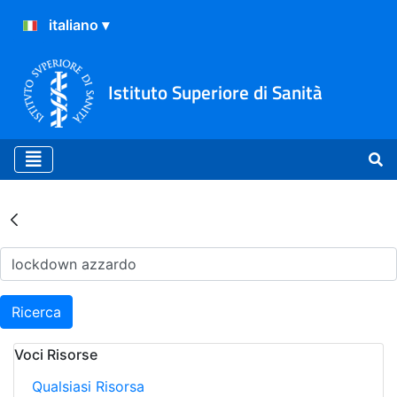
Istituto Superiore di Sanità
Risultati della Ricerca - Ar
Ricerca
Voci Risorse
Qualsiasi Risorsa