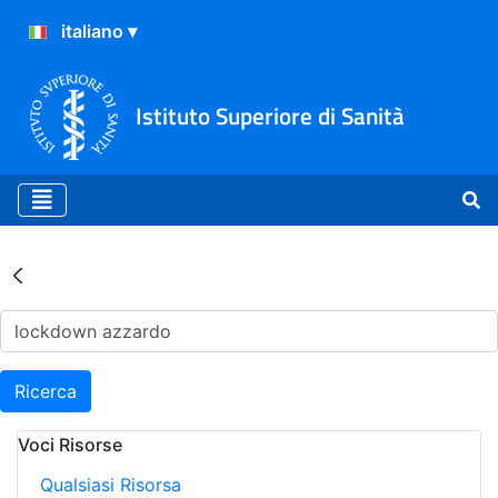
Istituto Superiore di Sanità
Risultati della Ricerca - Ar
Ricerca
Voci Risorse
Qualsiasi Risorsa