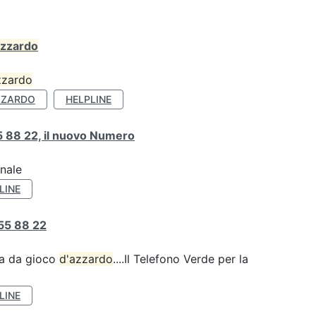
azzardo
zzardo
ZZARDO
HELPLINE
 88 22, il nuovo Numero
onale
LINE
55 88 22
za da gioco
d'azzardo
....Il Telefono Verde per la
LINE