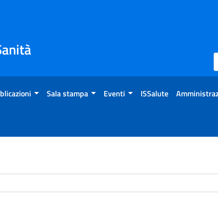
Sanità
blicazioni
Sala stampa
Eventi
ISSalute
Amministraz
chivio