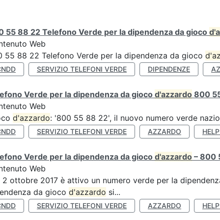
0 55 88 22 Telefono Verde per la dipendenza da gioco
d'
ntenuto Web
 55 88 22 Telefono Verde per la dipendenza da gioco
d'a
CNDD
SERVIZIO TELEFONI VERDE
DIPENDENZE
A
efono Verde per la dipendenza da gioco
d'azzardo
800 55
ntenuto Web
oco
d'azzardo
: '800 55 88 22', il nuovo numero verde nazi
CNDD
SERVIZIO TELEFONI VERDE
AZZARDO
HELP
efono Verde per la dipendenza da gioco
d'azzardo
– 800 
ntenuto Web
 2 ottobre 2017 è attivo un numero verde per la dipenden
pendenza da gioco
d'azzardo
si...
CNDD
SERVIZIO TELEFONI VERDE
AZZARDO
HELP