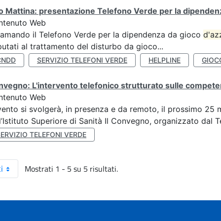
 Mattina: presentazione Telefono Verde per la dipenden
ntenuto Web
amando il Telefono Verde per la dipendenza da gioco
d'az
utati al trattamento del disturbo da gioco...
CNDD
SERVIZIO TELEFONI VERDE
HELPLINE
GIOC
vegno: L'intervento telefonico strutturato sulle competen
ntenuto Web
vento si svolgerà, in presenza e da remoto, il prossimo 25 ma
l’Istituto Superiore di Sanità Il Convegno, organizzato dal T
ERVIZIO TELEFONI VERDE
Mostrati 1 - 5 su 5 risultati.
i