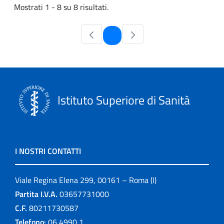
Mostrati 1 - 8 su 8 risultati.
Pagina
1
Istituto Superiore di Sanità
I NOSTRI CONTATTI
Viale Regina Elena 299, 00161 – Roma (I)
Partita I.V.A.
03657731000
C.F.
80211730587
Telefono:
06 4990 1