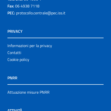
Fax:
06 4938 7118
PEC:
protocollo.centrale@pec.iss.it
PRIVACY
Informazioni per la privacy
Contatti
Cookie policy
PNRR
Attuazione misure PNRR
ATTIVITÀ