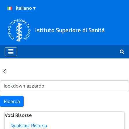
Istituto Superiore di Sanità
Risultati della Ricerca - Ar
Ricerca
Voci Risorse
Qualsiasi Risorsa