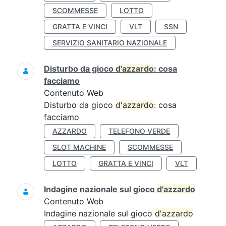
SCOMMESSE
LOTTO
GRATTA E VINCI
VLT
SSN
SERVIZIO SANITARIO NAZIONALE
Disturbo da gioco
d'azzardo
: cosa
facciamo
Contenuto Web
Disturbo da gioco
d'azzardo
: cosa
facciamo
AZZARDO
TELEFONO VERDE
SLOT MACHINE
SCOMMESSE
LOTTO
GRATTA E VINCI
VLT
Indagine nazionale sul gioco
d'azzardo
Contenuto Web
Indagine nazionale sul gioco
d'azzardo