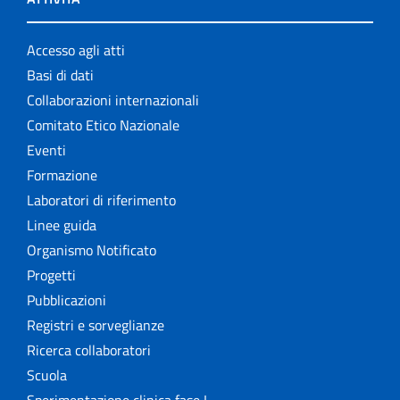
Accesso agli atti
Basi di dati
Collaborazioni internazionali
Comitato Etico Nazionale
Eventi
Formazione
Laboratori di riferimento
Linee guida
Organismo Notificato
Progetti
Pubblicazioni
Registri e sorveglianze
Ricerca collaboratori
Scuola