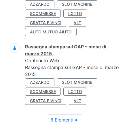
AZZARDO
SLOT MACHINE
SCOMMESSE
LOTTO
GRATTA E VINCI
VLT
AUTO MUTUO AIUTO
Rassegna stampa sul GAP - mese di
marzo 2015
Contenuto Web
Rassegna stampa sul GAP - mese di marzo
2015
AZZARDO
SLOT MACHINE
SCOMMESSE
LOTTO
GRATTA E VINCI
VLT
8 Elementi