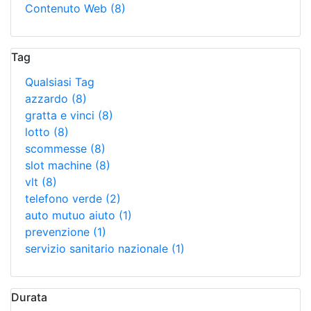
Contenuto Web
(8)
Tag
Qualsiasi Tag
azzardo
(8)
gratta e vinci
(8)
lotto
(8)
scommesse
(8)
slot machine
(8)
vlt
(8)
telefono verde
(2)
auto mutuo aiuto
(1)
prevenzione
(1)
servizio sanitario nazionale
(1)
Durata