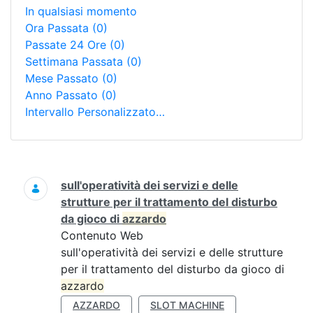
In qualsiasi momento
Ora Passata
(0)
Passate 24 Ore
(0)
Settimana Passata
(0)
Mese Passato
(0)
Anno Passato
(0)
Intervallo Personalizzato…
Ricerca
sull'operatività dei servizi e delle
strutture per il trattamento del disturbo
da gioco di
azzardo
Contenuto Web
sull'operatività dei servizi e delle strutture
per il trattamento del disturbo da gioco di
azzardo
AZZARDO
SLOT MACHINE