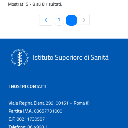
Mostrati 5 - 8 su 8 risultati.
Pagina
Pagina
1
2
Istituto Superiore di Sanità
I NOSTRI CONTATTI
Viale Regina Elena 299, 00161 – Roma (I)
Partita I.V.A.
03657731000
C.F.
80211730587
Telefono:
06 4990 1