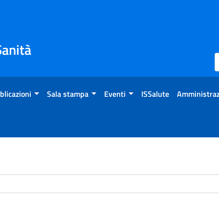
Sanità
blicazioni
Sala stampa
Eventi
ISSalute
Amministraz
chivio