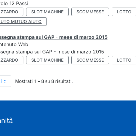
olo 12 Passi
AZZARDO
SLOT MACHINE
SCOMMESSE
LOTTO
AUTO MUTUO AIUTO
ssegna stampa sul GAP - mese di marzo 2015
ntenuto Web
ssegna stampa sul GAP - mese di marzo 2015
AZZARDO
SLOT MACHINE
SCOMMESSE
LOTTO
Mostrati 1 - 8 su 8 risultati.
i
anità