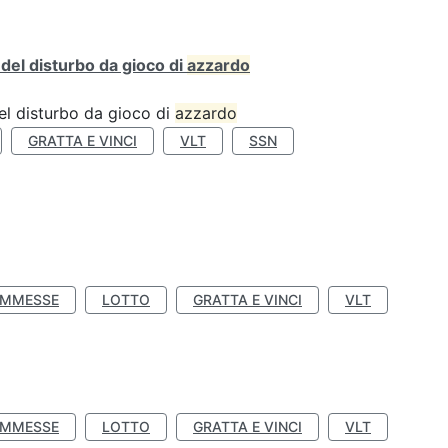
o del disturbo da gioco di
azzardo
 del disturbo da gioco di
azzardo
GRATTA E VINCI
VLT
SSN
MMESSE
LOTTO
GRATTA E VINCI
VLT
MMESSE
LOTTO
GRATTA E VINCI
VLT