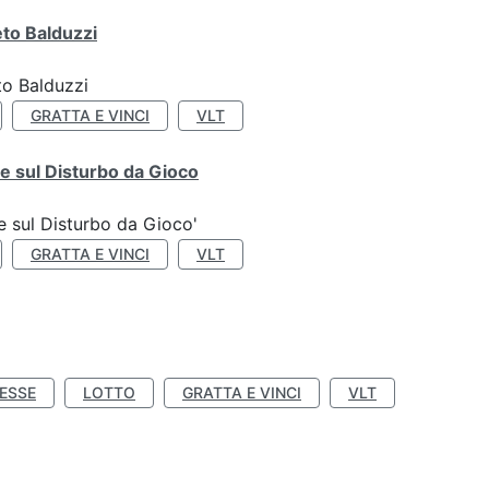
eto Balduzzi
to Balduzzi
GRATTA E VINCI
VLT
e sul Disturbo da Gioco
e sul Disturbo da Gioco'
GRATTA E VINCI
VLT
ESSE
LOTTO
GRATTA E VINCI
VLT