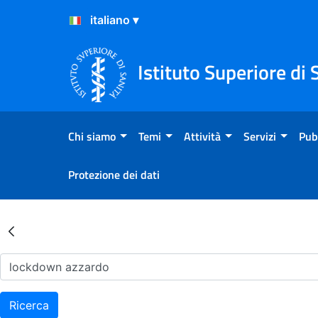
Salta al Contenuto
Salta al Footer
Istituto Superiore di 
Chi siamo
Temi
Attività
Servizi
Pub
Protezione dei dati
Risultati della Ricerca - Ar
Ricerca