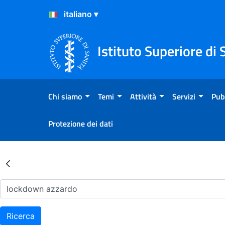
Salta al Contenuto
Salta al Footer
Istituto Superiore di 
Chi siamo
Temi
Attività
Servizi
Pub
Protezione dei dati
Risultati della Ricerca - Ar
Ricerca