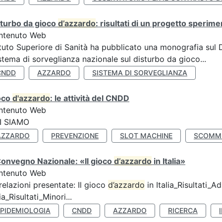
sturbo da gioco
d’azzardo
: risultati di un progetto sperime
ntenuto Web
ituto Superiore di Sanità ha pubblicato una monografia sul
stema di sorveglianza nazionale sul disturbo da gioco...
CNDD
AZZARDO
SISTEMA DI SORVEGLIANZA
oco
d'azzardo
: le attività del CNDD
ntenuto Web
I SIAMO
AZZARDO
PREVENZIONE
SLOT MACHINE
SCOMM
Convegno Nazionale: «Il gioco
d’azzardo
in Italia»
ntenuto Web
relazioni presentate: Il gioco
d’azzardo
in Italia_Risultati_Adu
lia_Risultati_Minori...
EPIDEMIOLOGIA
CNDD
AZZARDO
RICERCA