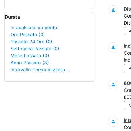
Di
Co
Durata
Di
In qualsiasi momento
Ora Passata
(0)
Passate 24 Ore
(0)
Ind
Settimana Passata
(0)
Co
Mese Passato
(0)
Ind
Anno Passato
(3)
Intervallo Personalizzato…
80
Co
800
Int
Co