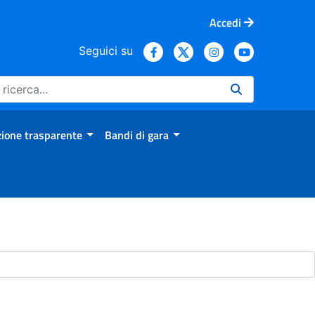
Accedi
Seguici su
ione trasparente
Bandi di gara