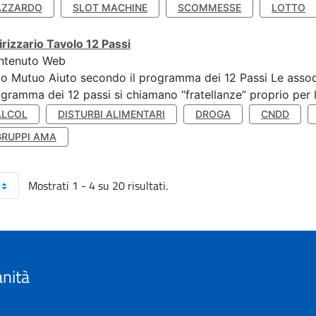
AZZARDO
SLOT MACHINE
SCOMMESSE
LOTTO
irizzario Tavolo 12 Passi
ntenuto Web
o Mutuo Aiuto secondo il programma dei 12 Passi Le associa
gramma dei 12 passi si chiamano “fratellanze” proprio per lo
ALCOL
DISTURBI ALIMENTARI
DROGA
CNDD
GRUPPI AMA
Mostrati 1 - 4 su 20 risultati.
anità