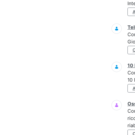
Int
Tel
Co
Gi
10 
Co
10 
Oss
Co
ric
ria