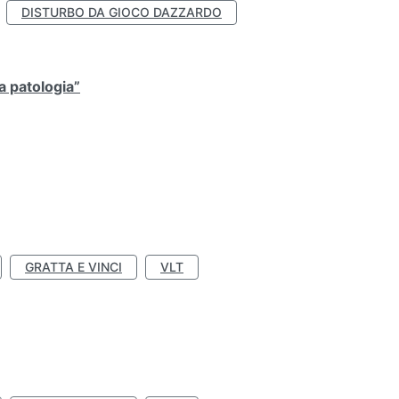
DISTURBO DA GIOCO DAZZARDO
la patologia”
GRATTA E VINCI
VLT