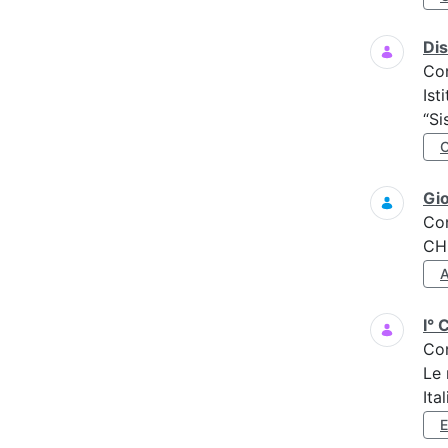
Di
Co
Ist
“Si
Gi
Co
CH
I° 
Co
Le 
Ita