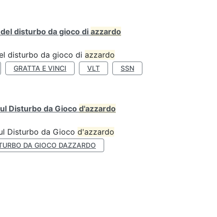
o del disturbo da gioco di
azzardo
 del disturbo da gioco di
azzardo
GRATTA E VINCI
VLT
SSN
ul Disturbo da Gioco
d'azzardo
sul Disturbo da Gioco
d'azzardo
TURBO DA GIOCO DAZZARDO