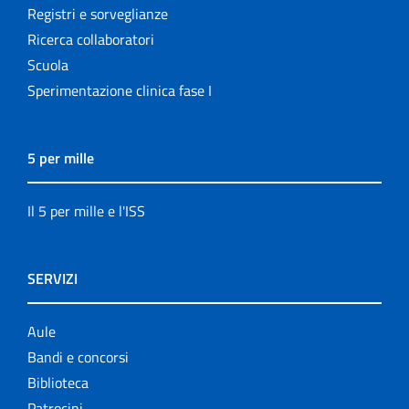
Registri e sorveglianze
Ricerca collaboratori
Scuola
Sperimentazione clinica fase I
5 per mille
Il 5 per mille e l'ISS
SERVIZI
Aule
Bandi e concorsi
Biblioteca
Patrocini