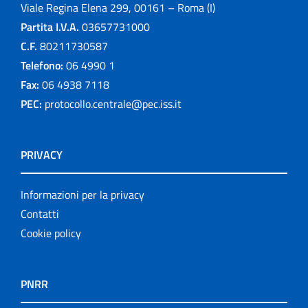
Viale Regina Elena 299, 00161 – Roma (I)
Partita I.V.A.
03657731000
C.F.
80211730587
Telefono:
06 4990 1
Fax:
06 4938 7118
PEC:
protocollo.centrale@pec.iss.it
PRIVACY
Informazioni per la privacy
Contatti
Cookie policy
PNRR