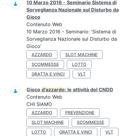
10 Marzo 2016 - Seminario Sistema di
Sorveglianza Nazionale sul Disturbo da
Gioco
Contenuto Web
10 Marzo 2016 - Seminario: 'Sistema di
Sorveglianza Nazionale sul Disturbo da
Gioco'
AZZARDO
SLOT MACHINE
SCOMMESSE
LOTTO
GRATTA E VINCI
VLT
Gioco
d'azzardo
: le attività del CNDD
Contenuto Web
CHI SIAMO
AZZARDO
PREVENZIONE
SLOT MACHINE
SCOMMESSE
LOTTO
GRATTA E VINCI
VLT