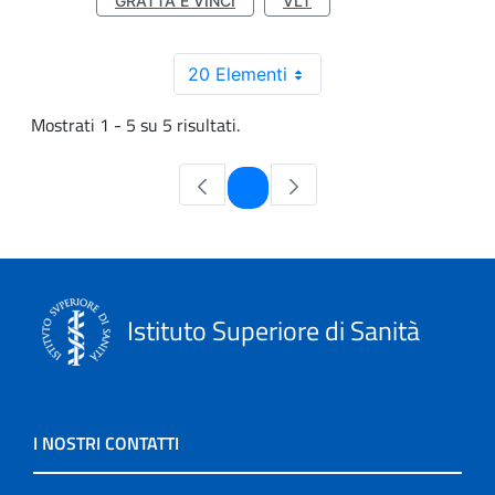
GRATTA E VINCI
VLT
20 Elementi
Mostrati 1 - 5 su 5 risultati.
Pagina
1
Istituto Superiore di Sanità
I NOSTRI CONTATTI