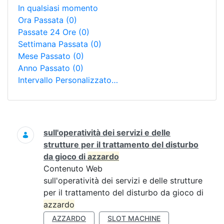
In qualsiasi momento
Ora Passata
(0)
Passate 24 Ore
(0)
Settimana Passata
(0)
Mese Passato
(0)
Anno Passato
(0)
Intervallo Personalizzato…
Ricerca
sull'operatività dei servizi e delle
strutture per il trattamento del disturbo
da gioco di
azzardo
Contenuto Web
sull'operatività dei servizi e delle strutture
per il trattamento del disturbo da gioco di
azzardo
AZZARDO
SLOT MACHINE