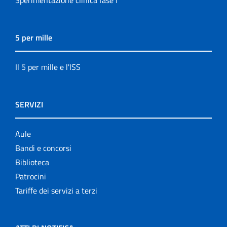
Sperimentazione clinica fase I
5 per mille
Il 5 per mille e l'ISS
SERVIZI
Aule
Bandi e concorsi
Biblioteca
Patrocini
Tariffe dei servizi a terzi