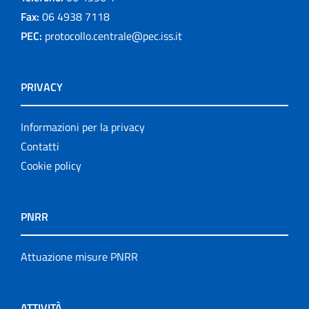
Fax:
06 4938 7118
PEC:
protocollo.centrale@pec.iss.it
PRIVACY
Informazioni per la privacy
Contatti
Cookie policy
PNRR
Attuazione misure PNRR
ATTIVITÀ