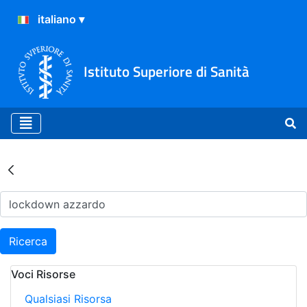
Istituto Superiore di Sanità
Risultati della Ricerca - Ar
Ricerca
Voci Risorse
Qualsiasi Risorsa