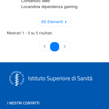
Contenuto Web
Locandina dipendenza gaming
60 Elementi
Mostrati 1 - 5 su 5 risultati.
Pagina
1
Istituto Superiore di Sanità
I NOSTRI CONTATTI