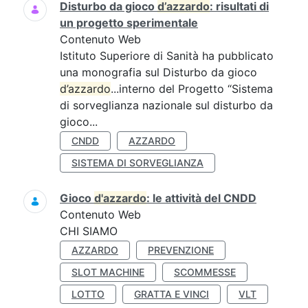
Disturbo da gioco
d’azzardo
: risultati di
un progetto sperimentale
Contenuto Web
Istituto Superiore di Sanità ha pubblicato
una monografia sul Disturbo da gioco
d’azzardo
...interno del Progetto “Sistema
di sorveglianza nazionale sul disturbo da
gioco...
CNDD
AZZARDO
SISTEMA DI SORVEGLIANZA
Gioco
d'azzardo
: le attività del CNDD
Contenuto Web
CHI SIAMO
AZZARDO
PREVENZIONE
SLOT MACHINE
SCOMMESSE
LOTTO
GRATTA E VINCI
VLT