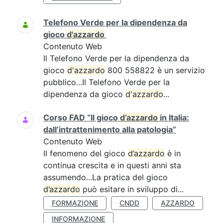
Telefono Verde per la dipendenza da
gioco
d'azzardo
Contenuto Web
Il Telefono Verde per la dipendenza da
gioco
d'azzardo
800 558822 è un servizio
pubblico...Il Telefono Verde per la
dipendenza da gioco
d'azzardo
...
Corso FAD “Il gioco
d’azzardo
in Italia:
dall’intrattenimento alla patologia”
Contenuto Web
Il fenomeno del gioco
d’azzardo
è in
continua crescita e in questi anni sta
assumendo...La pratica del gioco
d’azzardo
può esitare in sviluppo di...
FORMAZIONE
CNDD
AZZARDO
INFORMAZIONE