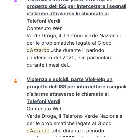
progetto dell’ISS per intercettare i segnali
d’allarme attraverso le chiamate ai
Telefoni Verdi
Contenuto Web
Verde Droga, il Telefono Verde Nazionale
per le problematiche legate al Gioco
d’Azzardo
...che durante il periodo
pandemico del 2020, e in particolare
durante i mesi del...
Violenza e suicidi: parte ViolHelp un
progetto dell’ISS per intercettare i segnali
d’allarme attraverso le chiamate ai
Telefoni Verdi
Contenuto Web
Verde Droga, il Telefono Verde Nazionale
per le problematiche legate al Gioco
d’Azzardo
...che durante il periodo