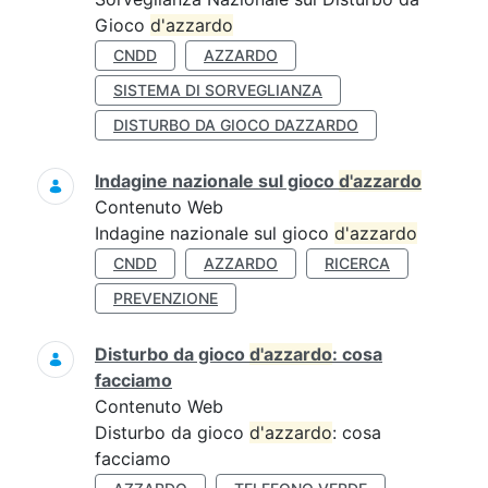
Gioco
d'azzardo
CNDD
AZZARDO
SISTEMA DI SORVEGLIANZA
DISTURBO DA GIOCO DAZZARDO
Indagine nazionale sul gioco
d'azzardo
Contenuto Web
Indagine nazionale sul gioco
d'azzardo
CNDD
AZZARDO
RICERCA
PREVENZIONE
Disturbo da gioco
d'azzardo
: cosa
facciamo
Contenuto Web
Disturbo da gioco
d'azzardo
: cosa
facciamo