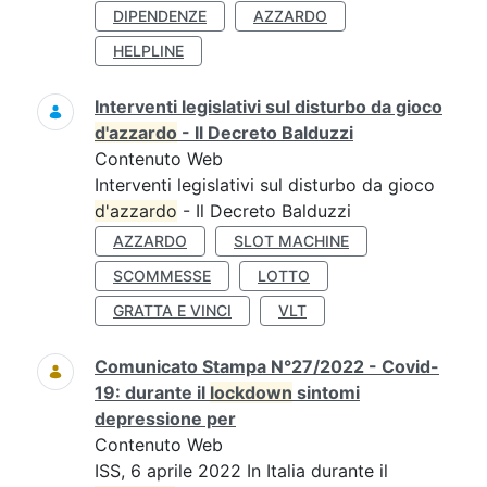
DIPENDENZE
AZZARDO
HELPLINE
Interventi legislativi sul disturbo da gioco
d'azzardo
- Il Decreto Balduzzi
Contenuto Web
Interventi legislativi sul disturbo da gioco
d'azzardo
- Il Decreto Balduzzi
AZZARDO
SLOT MACHINE
SCOMMESSE
LOTTO
GRATTA E VINCI
VLT
Comunicato Stampa N°27/2022 - Covid-
19: durante il
lockdown
sintomi
depressione per
Contenuto Web
ISS, 6 aprile 2022 In Italia durante il