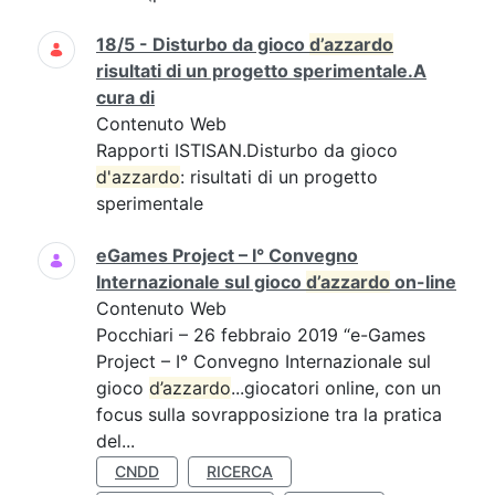
18/5 - Disturbo da gioco
d’azzardo
risultati di un progetto sperimentale.A
cura di
Contenuto Web
Rapporti ISTISAN.Disturbo da gioco
d'azzardo
: risultati di un progetto
sperimentale
eGames Project – I° Convegno
Internazionale sul gioco
d’azzardo
on-line
Contenuto Web
Pocchiari – 26 febbraio 2019 “e-Games
Project – I° Convegno Internazionale sul
gioco
d’azzardo
...giocatori online, con un
focus sulla sovrapposizione tra la pratica
del...
CNDD
RICERCA