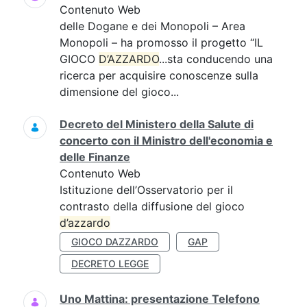
Contenuto Web
delle Dogane e dei Monopoli – Area
Monopoli – ha promosso il progetto “IL
GIOCO
D’AZZARDO
...sta conducendo una
ricerca per acquisire conoscenze sulla
dimensione del gioco...
Decreto del Ministero della Salute di
concerto con il Ministro dell'economia e
delle Finanze
Contenuto Web
Istituzione dell’Osservatorio per il
contrasto della diffusione del gioco
d’azzardo
GIOCO DAZZARDO
GAP
DECRETO LEGGE
Uno Mattina: presentazione Telefono