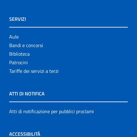
SERVIZI
Aule
Bandi e concorsi
Biblioteca
Patrocini
Tariffe dei servizi a terzi
ATTI DI NOTIFICA
Atti di notificazione per pubblici proclami
ACCESSIBILITÀ