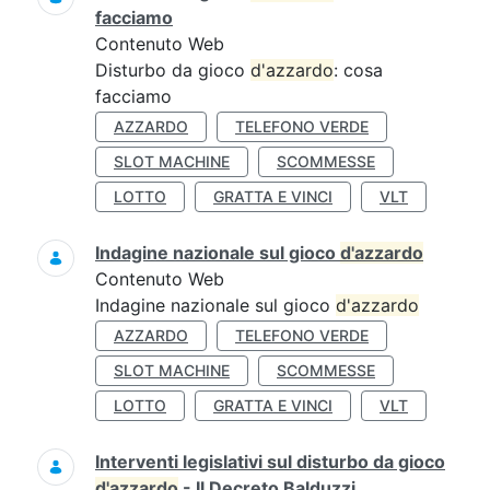
facciamo
Contenuto Web
Disturbo da gioco
d'azzardo
: cosa
facciamo
AZZARDO
TELEFONO VERDE
SLOT MACHINE
SCOMMESSE
LOTTO
GRATTA E VINCI
VLT
Indagine nazionale sul gioco
d'azzardo
Contenuto Web
Indagine nazionale sul gioco
d'azzardo
AZZARDO
TELEFONO VERDE
SLOT MACHINE
SCOMMESSE
LOTTO
GRATTA E VINCI
VLT
Interventi legislativi sul disturbo da gioco
d'azzardo
- Il Decreto Balduzzi