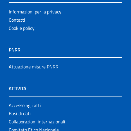
Informazioni per la privacy
Contatti
Cookie policy
PNRR
Attuazione misure PNRR
ATTIVITÀ
Accesso agli atti
Basi di dati
Collaborazioni internazionali
Comitato Etico Nazionale