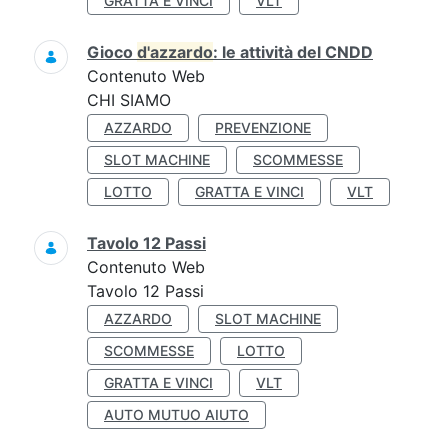
GRATTA E VINCI
VLT
Gioco
d'azzardo
: le attività del CNDD
Contenuto Web
CHI SIAMO
AZZARDO
PREVENZIONE
SLOT MACHINE
SCOMMESSE
LOTTO
GRATTA E VINCI
VLT
Tavolo 12 Passi
Contenuto Web
Tavolo 12 Passi
AZZARDO
SLOT MACHINE
SCOMMESSE
LOTTO
GRATTA E VINCI
VLT
AUTO MUTUO AIUTO