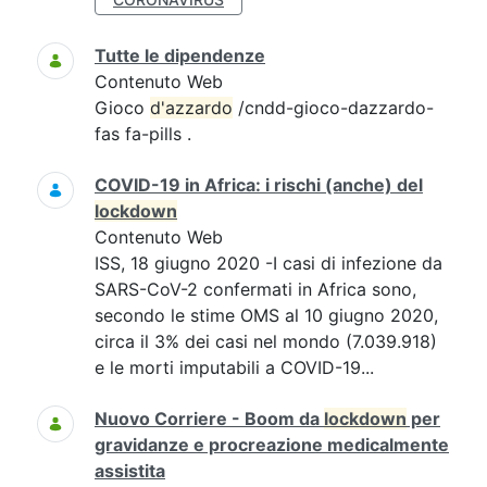
Tutte le dipendenze
Contenuto Web
Gioco
d'azzardo
/cndd-gioco-dazzardo-
fas fa-pills .
COVID-19 in Africa: i rischi (anche) del
lockdown
Contenuto Web
ISS, 18 giugno 2020 -I casi di infezione da
SARS-CoV-2 confermati in Africa sono,
secondo le stime OMS al 10 giugno 2020,
circa il 3% dei casi nel mondo (7.039.918)
e le morti imputabili a COVID-19...
Nuovo Corriere - Boom da
lockdown
per
gravidanze e procreazione medicalmente
assistita