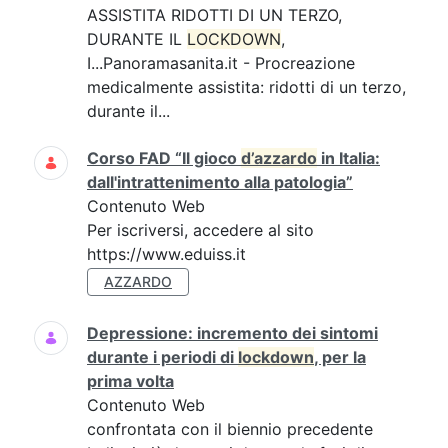
ASSISTITA RIDOTTI DI UN TERZO,
DURANTE IL
LOCKDOWN
,
I...Panoramasanita.it - Procreazione
medicalmente assistita: ridotti di un terzo,
durante il...
Corso FAD “Il gioco
d’azzardo
in Italia:
dall'intrattenimento alla patologia”
Contenuto Web
Per iscriversi, accedere al sito
https://www.eduiss.it
AZZARDO
Depressione: incremento dei sintomi
durante i periodi di
lockdown
, per la
prima volta
Contenuto Web
confrontata con il biennio precedente