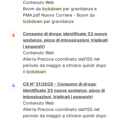
Contenuto Web
Boom da
lockdown
per gravidanze e
PMA.pdf Nuovo Corriere - Boom da
lockdown
per gravidanze
Consumo di droga: identificate 33 nuove
sostanze, picco di intossicazioni, triplicati
i sequestri
Contenuto Web
Allerta Precoce coordinato dall’ISS nel
periodo da maggio a ottobre quindi dopo
il
lockdown
CS N° 51/2020 - Consumo di droga:
identificate 33 nuove sostanze, picco di
intossicazioni, triplicati i sequestri
Contenuto Web
Allerta Precoce coordinato dall’ISS nel
periodo da maggio a ottobre quindi dopo