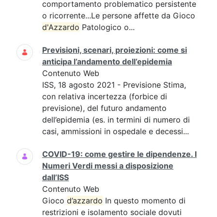
comportamento problematico persistente
o ricorrente...Le persone affette da Gioco
d'Azzardo
Patologico o...
Previsioni, scenari, proiezioni: come si
anticipa l’andamento dell’epidemia
Contenuto Web
ISS, 18 agosto 2021 - Previsione Stima,
con relativa incertezza (forbice di
previsione), del futuro andamento
dell’epidemia (es. in termini di numero di
casi, ammissioni in ospedale e decessi...
COVID-19: come gestire le dipendenze. I
Numeri Verdi messi a disposizione
dall’ISS
Contenuto Web
Gioco
d’azzardo
In questo momento di
restrizioni e isolamento sociale dovuti