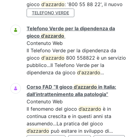
gioco
d'azzardo
: '800 55 88 22', il nuovo
TELEFONO VERDE
Telefono Verde per la dipendenza da
gioco
d'azzardo
Contenuto Web
Il Telefono Verde per la dipendenza da
gioco
d'azzardo
800 558822 è un servizio
pubblico...Il Telefono Verde per la
dipendenza da gioco
d'azzardo
...
Corso FAD “Il gioco
d’azzardo
in Italia:
dall’intrattenimento alla patologia”
Contenuto Web
Il fenomeno del gioco
d’azzardo
è in
continua crescita e in questi anni sta
assumendo...La pratica del gioco
d’azzardo
può esitare in sviluppo di...