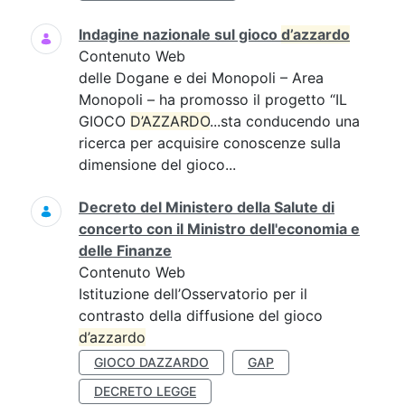
Indagine nazionale sul gioco
d’azzardo
Contenuto Web
delle Dogane e dei Monopoli – Area
Monopoli – ha promosso il progetto “IL
GIOCO
D’AZZARDO
...sta conducendo una
ricerca per acquisire conoscenze sulla
dimensione del gioco...
Decreto del Ministero della Salute di
concerto con il Ministro dell'economia e
delle Finanze
Contenuto Web
Istituzione dell’Osservatorio per il
contrasto della diffusione del gioco
d’azzardo
GIOCO DAZZARDO
GAP
DECRETO LEGGE