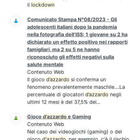
il
lockdown
Comunicato Stampa N°08/2023 - Gli
adolescenti italiani dopo la pandemia
nella fotografia dell’ISS: 1 giovane su 2 ha
dichiarato un effetto positivo nei rapporti
famigliari, ma 2 su 5 ne hanno
riconosciuto gli effetti negativi sulla
salute mentale
Contenuto Web
Il gioco
d’azzardo
si conferma un
fenomeno prevalentemente maschile....La
percentuale di giocatori
d’azzardo
negli
ultimi 12 mesi è del 37,5% dei...
Gioco
d'azzardo
e Gaming
Contenuto Web
Nel caso dei videogiochi (gaming) o del
gioco
d'azzardo
, per esempio, c'è il rischio