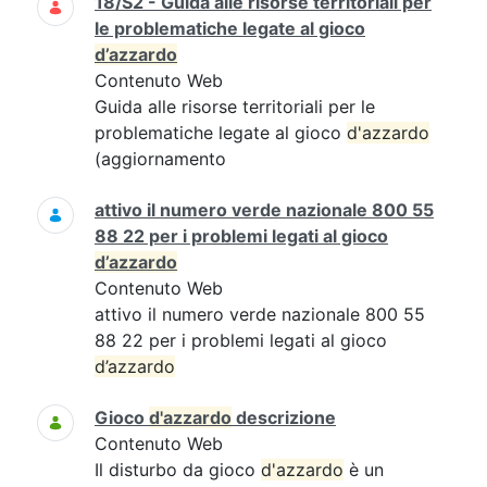
18/S2 - Guida alle risorse territoriali per
le problematiche legate al gioco
d’azzardo
Contenuto Web
Guida alle risorse territoriali per le
problematiche legate al gioco
d'azzardo
(aggiornamento
attivo il numero verde nazionale 800 55
88 22 per i problemi legati al gioco
d’azzardo
Contenuto Web
attivo il numero verde nazionale 800 55
88 22 per i problemi legati al gioco
d’azzardo
Gioco
d'azzardo
descrizione
Contenuto Web
Il disturbo da gioco
d'azzardo
è un