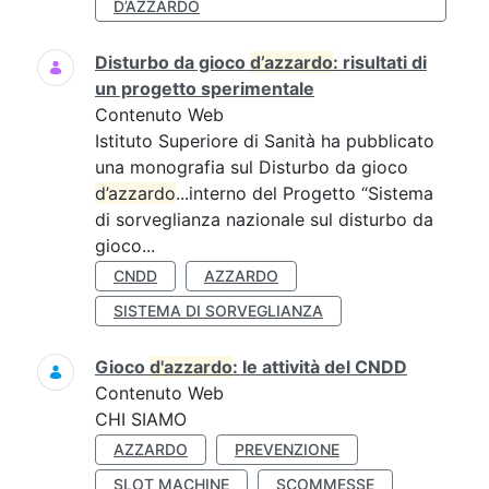
D’AZZARDO
Disturbo da gioco
d’azzardo
: risultati di
un progetto sperimentale
Contenuto Web
Istituto Superiore di Sanità ha pubblicato
una monografia sul Disturbo da gioco
d’azzardo
...interno del Progetto “Sistema
di sorveglianza nazionale sul disturbo da
gioco...
CNDD
AZZARDO
SISTEMA DI SORVEGLIANZA
Gioco
d'azzardo
: le attività del CNDD
Contenuto Web
CHI SIAMO
AZZARDO
PREVENZIONE
SLOT MACHINE
SCOMMESSE