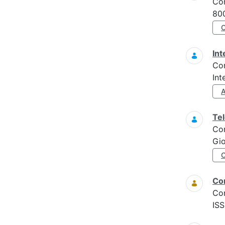
Co
800
Int
Co
Int
Tel
Co
Gi
Co
Co
ISS