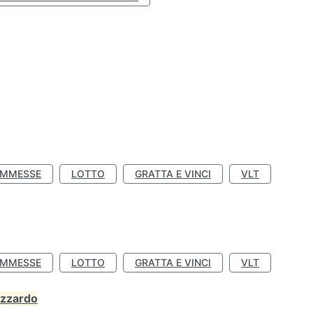
MMESSE
LOTTO
GRATTA E VINCI
VLT
MMESSE
LOTTO
GRATTA E VINCI
VLT
azzardo