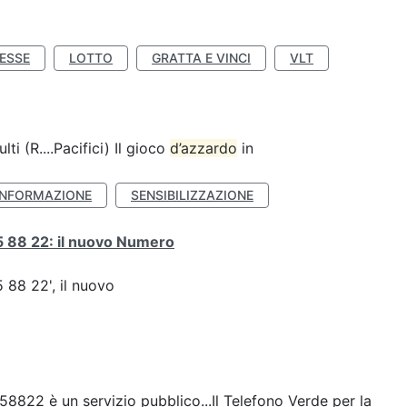
ESSE
LOTTO
GRATTA E VINCI
VLT
lti (R....Pacifici) Il gioco
d’azzardo
in
INFORMAZIONE
SENSIBILIZZAZIONE
 88 22: il nuovo Numero
5 88 22', il nuovo
8822 è un servizio pubblico...Il Telefono Verde per la