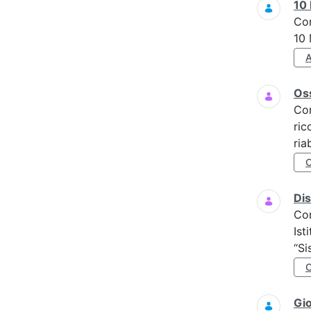
10 
Co
10 
Oss
Co
ric
ria
Di
Co
Ist
“Si
Gi