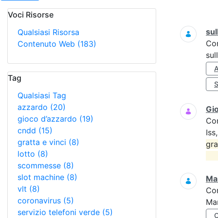
Voci Risorse
Ricerca
sul
Qualsiasi Risorsa
Co
Contenuto Web
(183)
sul
Tag
Qualsiasi Tag
azzardo
(20)
Gi
gioco d’azzardo
(19)
Co
cndd
(15)
Iss
gratta e vinci
(8)
gra
lotto
(8)
scommesse
(8)
slot machine
(8)
Mar
vlt
(8)
Co
coronavirus
(5)
Mar
servizio telefoni verde
(5)