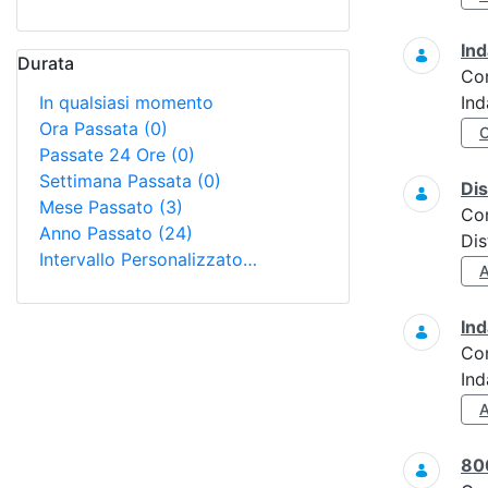
Ind
Durata
Co
In qualsiasi momento
Ind
Ora Passata
(0)
Passate 24 Ore
(0)
Settimana Passata
(0)
Di
Mese Passato
(3)
Co
Anno Passato
(24)
Di
Intervallo Personalizzato…
Ind
Co
Ind
80