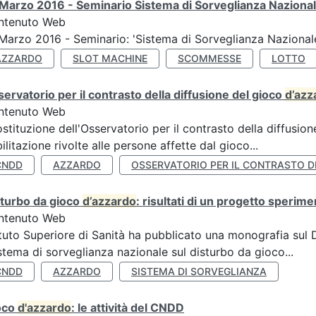
Marzo 2016 - Seminario Sistema di Sorveglianza Nazional
ntenuto Web
Marzo 2016 - Seminario: 'Sistema di Sorveglianza Nazional
AZZARDO
SLOT MACHINE
SCOMMESSE
LOTTO
ervatorio per il contrasto della diffusione del gioco
d’azz
ntenuto Web
ostituzione dell'Osservatorio per il contrasto della diffusio
bilitazione rivolte alle persone affette dal gioco...
CNDD
AZZARDO
OSSERVATORIO PER IL CONTRASTO D
sturbo da gioco
d’azzardo
: risultati di un progetto sperime
ntenuto Web
ituto Superiore di Sanità ha pubblicato una monografia sul
stema di sorveglianza nazionale sul disturbo da gioco...
CNDD
AZZARDO
SISTEMA DI SORVEGLIANZA
oco
d'azzardo
: le attività del CNDD