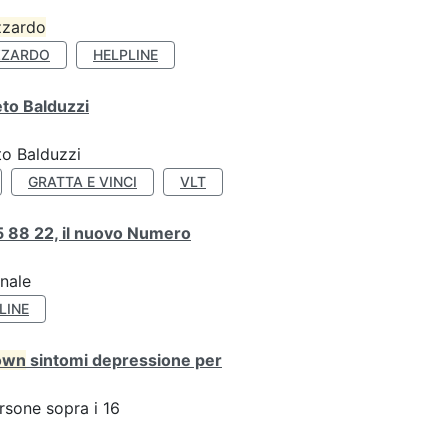
zzardo
ZZARDO
HELPLINE
eto Balduzzi
to Balduzzi
GRATTA E VINCI
VLT
 88 22, il nuovo Numero
onale
LINE
own
sintomi depressione per
rsone sopra i 16