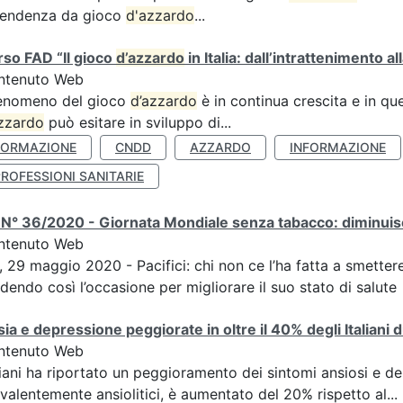
pendenza da gioco
d'azzardo
...
so FAD “Il gioco
d’azzardo
in Italia: dall’intrattenimento al
ntenuto Web
fenomeno del gioco
d’azzardo
è in continua crescita e in qu
zzardo
può esitare in sviluppo di...
FORMAZIONE
CNDD
AZZARDO
INFORMAZIONE
ROFESSIONI SANITARIE
N° 36/2020 - Giornata Mondiale senza tabacco: diminuis
ntenuto Web
, 29 maggio 2020 - Pacifici: chi non ce l’ha fatta a smetter
dendo così l’occasione per migliorare il suo stato di salute
ia e depressione peggiorate in oltre il 40% degli Italiani d
ntenuto Web
liani ha riportato un peggioramento dei sintomi ansiosi e de
valentemente ansiolitici, è aumentato del 20% rispetto al...