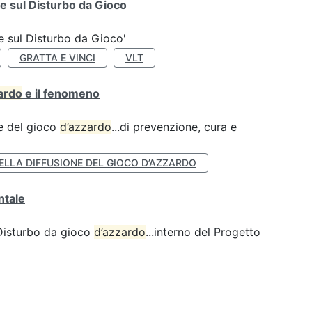
e sul Disturbo da Gioco
e sul Disturbo da Gioco'
GRATTA E VINCI
VLT
ardo
e il fenomeno
ne del gioco
d’azzardo
...di prevenzione, cura e
ELLA DIFFUSIONE DEL GIOCO D’AZZARDO
ntale
 Disturbo da gioco
d’azzardo
...interno del Progetto