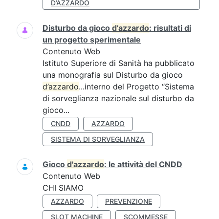
D’AZZARDO
Disturbo da gioco
d’azzardo
: risultati di
un progetto sperimentale
Contenuto Web
Istituto Superiore di Sanità ha pubblicato
una monografia sul Disturbo da gioco
d’azzardo
...interno del Progetto “Sistema
di sorveglianza nazionale sul disturbo da
gioco...
CNDD
AZZARDO
SISTEMA DI SORVEGLIANZA
Gioco
d'azzardo
: le attività del CNDD
Contenuto Web
CHI SIAMO
AZZARDO
PREVENZIONE
SLOT MACHINE
SCOMMESSE