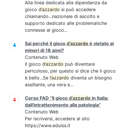
Alla linea dedicata alla dipendenza da
gioco
d’azzardo
si può accedere
chiamando...nazionale di ascolto e
supporto dedicato alle problematiche
connesse al gioco...
Sai perché il gioco
d’azzardo
è vietato ai
minori di 18 anni?
Contenuto Web
Il gioco
d’azzardo
può diventare
pericoloso, per questo si dice che il gioco
è bello...Se
l’azzardo
diventa un bisogno
assillante, una vera e...
Corso FAD “Il gioco
d’azzardo
in Italia:
dall'intrattenimento alla patologia”
Contenuto Web
Per iscriversi, accedere al sito
https://www.eduiss.it