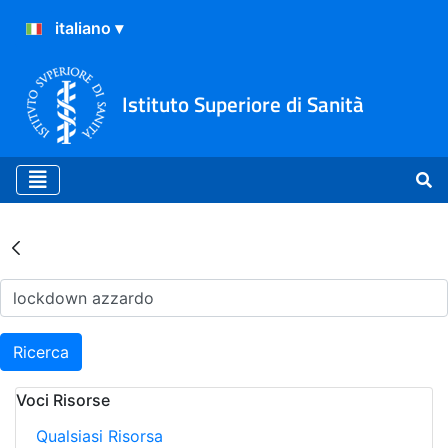
Istituto Superiore di Sanità
Risultati della Ricerca - Ar
Ricerca
Voci Risorse
Qualsiasi Risorsa