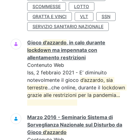
SCOMMESSE
LOTTO
GRATTA E VINCI
VLT
SSN
SERVIZIO SANITARIO NAZIONALE
Gioco
d'azzardo
, in calo durante
lockdown
ma impennata con
allentamento restrizioni
Contenuto Web
Iss, 2 febbraio 2021 - E’ diminuito
notevolmente il gioco
d’azzardo, sia 
terrestre
...che online, durante il
lockdown 
grazie alle restrizioni per la pandemia...

Marzo 2016 - Seminario Sistema di
Sorveglianza Nazionale sul Disturbo da
Gioco
d'azzardo
Contenuto Web