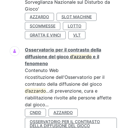
Sorveglianza Nazionale sul Disturbo da
Gioco'
AZZARDO
SLOT MACHINE
SCOMMESSE
LOTTO
GRATTA E VINCI
VLT
Osservatorio per il contrasto della
diffusione del gioco
d’azzardo
e il
fenomeno
Contenuto Web
ricostituzione dell'Osservatorio per il
contrasto della diffusione del gioco
d’azzardo
...di prevenzione, cura e
riabilitazione rivolte alle persone affette
dal gioco...
CNDD
AZZARDO
OSSERVATORIO PER IL CONTRASTO
DELLA DIFFUSIONE DEL GIOCO