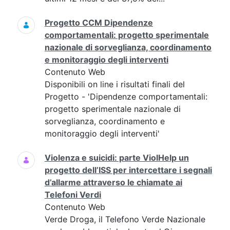
Progetto CCM Dipendenze
comportamentali: progetto sperimentale
nazionale di sorveglianza, coordinamento
e monitoraggio degli interventi
Contenuto Web
Disponibili on line i risultati finali del
Progetto - 'Dipendenze comportamentali:
progetto sperimentale nazionale di
sorveglianza, coordinamento e
monitoraggio degli interventi'
Violenza e suicidi: parte ViolHelp un
progetto dell’ISS per intercettare i segnali
d’allarme attraverso le chiamate ai
Telefoni Verdi
Contenuto Web
Verde Droga, il Telefono Verde Nazionale