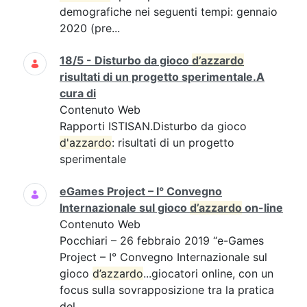
demografiche nei seguenti tempi: gennaio
2020 (pre...
18/5 - Disturbo da gioco
d’azzardo
risultati di un progetto sperimentale.A
cura di
Contenuto Web
Rapporti ISTISAN.Disturbo da gioco
d'azzardo
: risultati di un progetto
sperimentale
eGames Project – I° Convegno
Internazionale sul gioco
d’azzardo
on-line
Contenuto Web
Pocchiari – 26 febbraio 2019 “e-Games
Project – I° Convegno Internazionale sul
gioco
d’azzardo
...giocatori online, con un
focus sulla sovrapposizione tra la pratica
del...