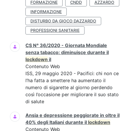
FORMAZIONE
CNDD
AZZARDO
INFORMAZIONE
DISTURBO DA GIOCO DAZZARDO
PROFESSIONI SANITARIE
CS N° 36/2020 - Giornata Mondiale
senza tabacco: diminuisce durante il
lockdown
il
Contenuto Web
ISS, 29 maggio 2020 - Pacifici: chi non ce
l’ha fatta a smettere ha aumentato il
numero di sigarette al giorno perdendo
così l’occasione per migliorare il suo stato
di salute
Ansia e depressione peggiorate in oltre il
40% degli Italiani durante il
lockdown
Contenuto Web