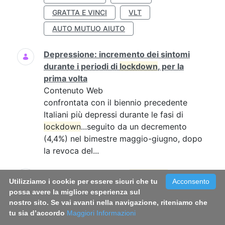
GRATTA E VINCI
VLT
AUTO MUTUO AIUTO
Depressione: incremento dei sintomi
durante i periodi di
lockdown
, per la
prima volta
Contenuto Web
confrontata con il biennio precedente
Italiani più depressi durante le fasi di
lockdown
...seguito da un decremento
(4,4%) nel bimestre maggio-giugno, dopo
la revoca del...
Dipendenza da Gioco
d’azzardo
:
Utilizziamo i cookie per essere sicuri che tu
Acconsento
pubblicata la mappa dei Centri di cura del
possa avere la migliore esperienza sul
Ssn
nostro sito. Se vai avanti nella navigazione, riteniamo che
Contenuto Web
tu sia d’accordo
Maggiori Informazioni
Centri del Servizio Sanitario Nazionale