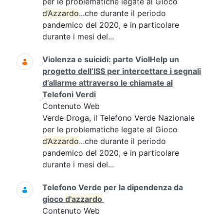
per le problematiche legate al Gioco
d’Azzardo
...che durante il periodo
pandemico del 2020, e in particolare
durante i mesi del...
Violenza e suicidi: parte ViolHelp un
progetto dell’ISS per intercettare i segnali
d’allarme attraverso le chiamate ai
Telefoni Verdi
Contenuto Web
Verde Droga, il Telefono Verde Nazionale
per le problematiche legate al Gioco
d’Azzardo
...che durante il periodo
pandemico del 2020, e in particolare
durante i mesi del...
Telefono Verde per la dipendenza da
gioco
d'azzardo
Contenuto Web