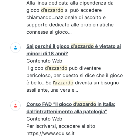
Alla linea dedicata alla dipendenza da
gioco
d’azzardo
si può accedere
chiamando...nazionale di ascolto e
supporto dedicato alle problematiche
connesse al gioco...
Sai perché il gioco
d’azzardo
è vietato ai
minori di 18 anni?
Contenuto Web
Il gioco
d’azzardo
può diventare
pericoloso, per questo si dice che il gioco
è bello...Se
l’azzardo
diventa un bisogno
assillante, una vera e...
Corso FAD “Il gioco
d’azzardo
in Italia:
dall'intrattenimento alla patologia”
Contenuto Web
Per iscriversi, accedere al sito
https://www.eduiss.it