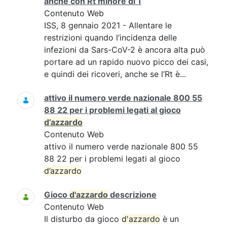
anche con Rt minore di 1
Contenuto Web
ISS, 8 gennaio 2021 - Allentare le
restrizioni quando l’incidenza delle
infezioni da Sars-CoV-2 è ancora alta può
portare ad un rapido nuovo picco dei casi,
e quindi dei ricoveri, anche se l’Rt è...
attivo il numero verde nazionale 800 55
88 22 per i problemi legati al gioco
d’azzardo
Contenuto Web
attivo il numero verde nazionale 800 55
88 22 per i problemi legati al gioco
d’azzardo
Gioco
d'azzardo
descrizione
Contenuto Web
Il disturbo da gioco
d'azzardo
è un