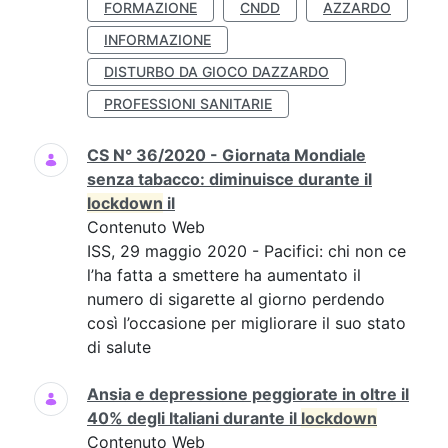
FORMAZIONE
CNDD
AZZARDO
INFORMAZIONE
DISTURBO DA GIOCO DAZZARDO
PROFESSIONI SANITARIE
CS N° 36/2020 - Giornata Mondiale
senza tabacco: diminuisce durante il
lockdown
il
Contenuto Web
ISS, 29 maggio 2020 - Pacifici: chi non ce
l’ha fatta a smettere ha aumentato il
numero di sigarette al giorno perdendo
così l’occasione per migliorare il suo stato
di salute
Ansia e depressione peggiorate in oltre il
40% degli Italiani durante il
lockdown
Contenuto Web