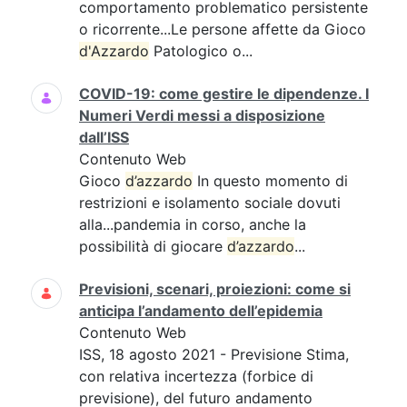
comportamento problematico persistente
o ricorrente...Le persone affette da Gioco
d'Azzardo
Patologico o...
COVID-19: come gestire le dipendenze. I
Numeri Verdi messi a disposizione
dall’ISS
Contenuto Web
Gioco
d’azzardo
In questo momento di
restrizioni e isolamento sociale dovuti
alla...pandemia in corso, anche la
possibilità di giocare
d’azzardo
...
Previsioni, scenari, proiezioni: come si
anticipa l’andamento dell’epidemia
Contenuto Web
ISS, 18 agosto 2021 - Previsione Stima,
con relativa incertezza (forbice di
previsione), del futuro andamento