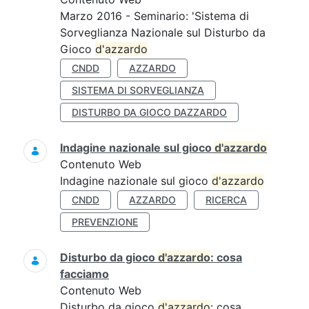
Marzo 2016 - Seminario: 'Sistema di
Sorveglianza Nazionale sul Disturbo da
Gioco
d'azzardo
CNDD
AZZARDO
SISTEMA DI SORVEGLIANZA
DISTURBO DA GIOCO DAZZARDO
Indagine nazionale sul gioco
d'azzardo
Contenuto Web
Indagine nazionale sul gioco
d'azzardo
CNDD
AZZARDO
RICERCA
PREVENZIONE
Disturbo da gioco
d'azzardo
: cosa
facciamo
Contenuto Web
Disturbo da gioco
d'azzardo
: cosa