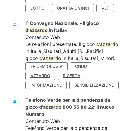
LOTTO
GRATTA E VINCI
VLT
I° Convegno Nazionale: «Il gioco
d’azzardo
in Italia»
Contenuto Web
Le relazioni presentate: Il gioco
d’azzardo
in Italia_Risultati_Adulti (R....Pacifici) Il
gioco
d’azzardo
in Italia_Risultati_Minori...
EPIDEMIOLOGIA
CNDD
AZZARDO
RICERCA
INFORMAZIONE
SENSIBILIZZAZIONE
Telefono Verde per la dipendenza da
gioco
d'azzardo
800 55 88 22: il nuovo
Numero
Contenuto Web
Telefono Verde per la dipendenza da