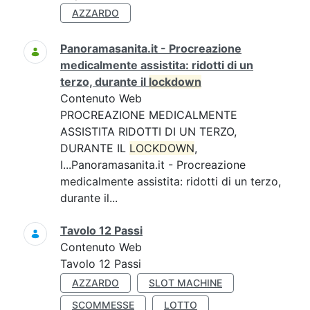
AZZARDO
Panoramasanita.it - Procreazione
medicalmente assistita: ridotti di un
terzo, durante il
lockdown
Contenuto Web
PROCREAZIONE MEDICALMENTE
ASSISTITA RIDOTTI DI UN TERZO,
DURANTE IL
LOCKDOWN
,
I...Panoramasanita.it - Procreazione
medicalmente assistita: ridotti di un terzo,
durante il...
Tavolo 12 Passi
Contenuto Web
Tavolo 12 Passi
AZZARDO
SLOT MACHINE
SCOMMESSE
LOTTO