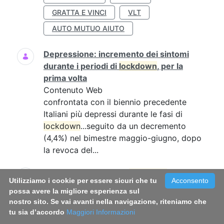
GRATTA E VINCI
VLT
AUTO MUTUO AIUTO
Depressione: incremento dei sintomi
durante i periodi di
lockdown
, per la
prima volta
Contenuto Web
confrontata con il biennio precedente
Italiani più depressi durante le fasi di
lockdown
...seguito da un decremento
(4,4%) nel bimestre maggio-giugno, dopo
la revoca del...
Dipendenza da Gioco
d’azzardo
:
Utilizziamo i cookie per essere sicuri che tu
Acconsento
pubblicata la mappa dei Centri di cura del
possa avere la migliore esperienza sul
Ssn
nostro sito. Se vai avanti nella navigazione, riteniamo che
Contenuto Web
tu sia d’accordo
Maggiori Informazioni
Centri del Servizio Sanitario Nazionale