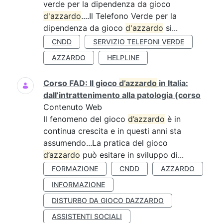
verde per la dipendenza da gioco
d'azzardo
....Il Telefono Verde per la
dipendenza da gioco
d'azzardo
si...
CNDD
SERVIZIO TELEFONI VERDE
AZZARDO
HELPLINE
Corso FAD: Il gioco
d’azzardo
in Italia:
dall’intrattenimento alla patologia (corso
Contenuto Web
Il fenomeno del gioco
d’azzardo
è in
continua crescita e in questi anni sta
assumendo...La pratica del gioco
d’azzardo
può esitare in sviluppo di...
FORMAZIONE
CNDD
AZZARDO
INFORMAZIONE
DISTURBO DA GIOCO DAZZARDO
ASSISTENTI SOCIALI