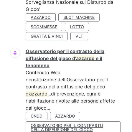
Sorveglianza Nazionale sul Disturbo da
Gioco'
AZZARDO
SLOT MACHINE
SCOMMESSE
LOTTO
GRATTA E VINCI
VLT
Osservatorio per il contrasto della
diffusione del gioco
d’azzardo
e il
fenomeno
Contenuto Web
ricostituzione dell'Osservatorio per il
contrasto della diffusione del gioco
d’azzardo
...di prevenzione, cura e
riabilitazione rivolte alle persone affette
dal gioco...
CNDD
AZZARDO
OSSERVATORIO PER IL CONTRASTO
DELLA DIFFUSIONE DEL GIOCO