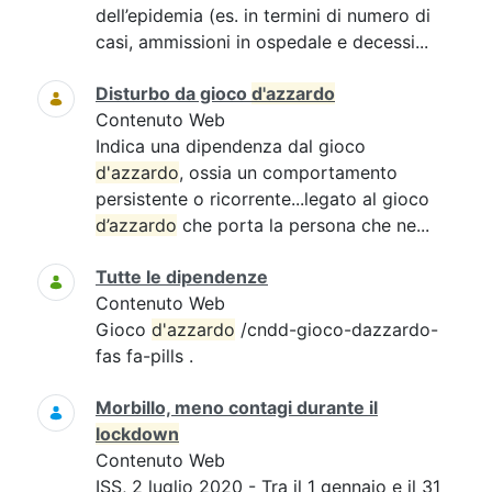
dell’epidemia (es. in termini di numero di
casi, ammissioni in ospedale e decessi...
Disturbo da gioco
d'azzardo
Contenuto Web
Indica una dipendenza dal gioco
d'azzardo
, ossia un comportamento
persistente o ricorrente...legato al gioco
d’azzardo
che porta la persona che ne...
Tutte le dipendenze
Contenuto Web
Gioco
d'azzardo
/cndd-gioco-dazzardo-
fas fa-pills .
Morbillo, meno contagi durante il
lockdown
Contenuto Web
ISS, 2 luglio 2020 - Tra il 1 gennaio e il 31