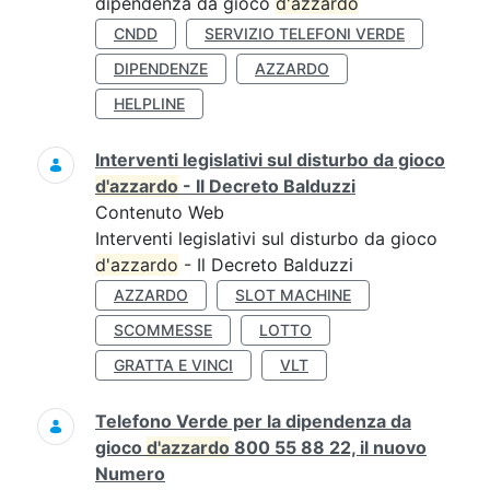
dipendenza da gioco
d'azzardo
CNDD
SERVIZIO TELEFONI VERDE
DIPENDENZE
AZZARDO
HELPLINE
Interventi legislativi sul disturbo da gioco
d'azzardo
- Il Decreto Balduzzi
Contenuto Web
Interventi legislativi sul disturbo da gioco
d'azzardo
- Il Decreto Balduzzi
AZZARDO
SLOT MACHINE
SCOMMESSE
LOTTO
GRATTA E VINCI
VLT
Telefono Verde per la dipendenza da
gioco
d'azzardo
800 55 88 22, il nuovo
Numero