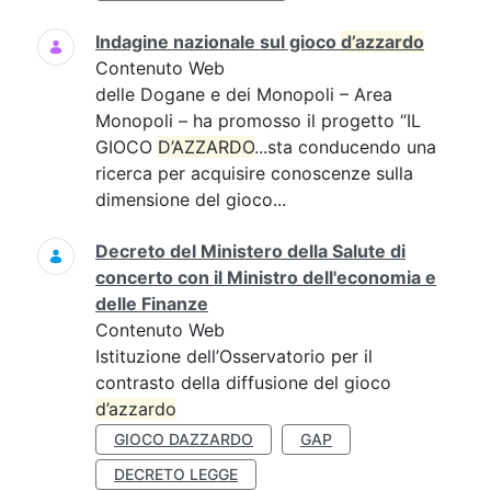
Indagine nazionale sul gioco
d’azzardo
Contenuto Web
delle Dogane e dei Monopoli – Area
Monopoli – ha promosso il progetto “IL
GIOCO
D’AZZARDO
...sta conducendo una
ricerca per acquisire conoscenze sulla
dimensione del gioco...
Decreto del Ministero della Salute di
concerto con il Ministro dell'economia e
delle Finanze
Contenuto Web
Istituzione dell’Osservatorio per il
contrasto della diffusione del gioco
d’azzardo
GIOCO DAZZARDO
GAP
DECRETO LEGGE