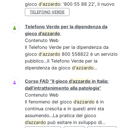
gioco
d'azzardo
: '800 55 88 22', il nuovo
TELEFONO VERDE
Telefono Verde per la dipendenza da
gioco
d'azzardo
Contenuto Web
Il Telefono Verde per la dipendenza da
gioco
d'azzardo
800 558822 è un servizio
pubblico...Il Telefono Verde per la
dipendenza da gioco
d'azzardo
...
Corso FAD “Il gioco
d’azzardo
in Italia:
dall’intrattenimento alla patologia”
Contenuto Web
Il fenomeno del gioco
d’azzardo
è in
continua crescita e in questi anni sta
assumendo...La pratica del gioco
d’azzardo
può esitare in sviluppo di...