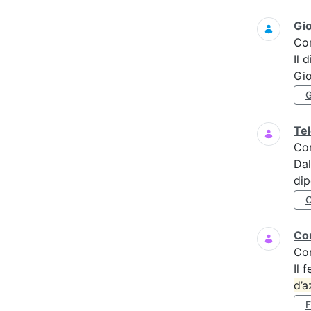
Gi
Co
Il 
Gi
Tel
Co
Dal
di
Cor
Co
Il 
d’a