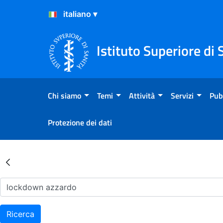
Salta al Contenuto
Salta al Footer
Istituto Superiore di 
Chi siamo
Temi
Attività
Servizi
Pub
Protezione dei dati
Risultati della Ricerca - Ar
Ricerca