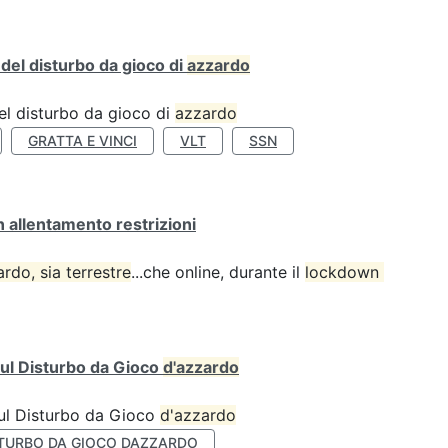
o del disturbo da gioco di
azzardo
 del disturbo da gioco di
azzardo
GRATTA E VINCI
VLT
SSN
allentamento restrizioni
ardo, sia terrestre
...che online, durante il
lockdown 
ul Disturbo da Gioco
d'azzardo
sul Disturbo da Gioco
d'azzardo
TURBO DA GIOCO DAZZARDO