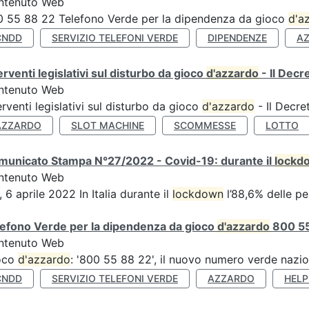
ntenuto Web
 55 88 22 Telefono Verde per la dipendenza da gioco
d'a
CNDD
SERVIZIO TELEFONI VERDE
DIPENDENZE
A
erventi legislativi sul disturbo da gioco
d'azzardo
- Il Decr
ntenuto Web
erventi legislativi sul disturbo da gioco
d'azzardo
- Il Decre
AZZARDO
SLOT MACHINE
SCOMMESSE
LOTTO
municato Stampa N°27/2022 - Covid-19: durante il
lockd
ntenuto Web
, 6 aprile 2022 In Italia durante il
lockdown
l’88,6% delle pe
efono Verde per la dipendenza da gioco
d'azzardo
800 55
ntenuto Web
oco
d'azzardo
: '800 55 88 22', il nuovo numero verde nazi
CNDD
SERVIZIO TELEFONI VERDE
AZZARDO
HELP