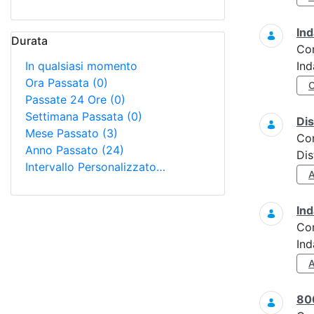
Ind
Durata
Co
In qualsiasi momento
Ind
Ora Passata
(0)
Passate 24 Ore
(0)
Settimana Passata
(0)
Di
Mese Passato
(3)
Co
Anno Passato
(24)
Di
Intervallo Personalizzato…
Ind
Co
Ind
80