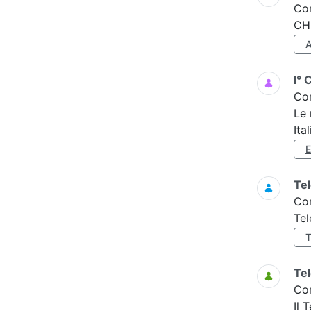
Co
CH
I° 
Co
Le 
Ita
Tel
Co
Tel
Tel
Co
Il 