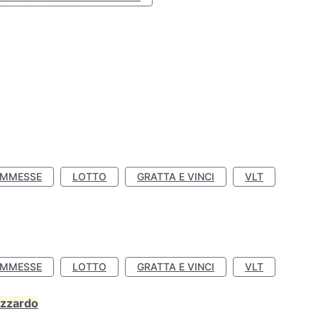
MMESSE
LOTTO
GRATTA E VINCI
VLT
MMESSE
LOTTO
GRATTA E VINCI
VLT
azzardo