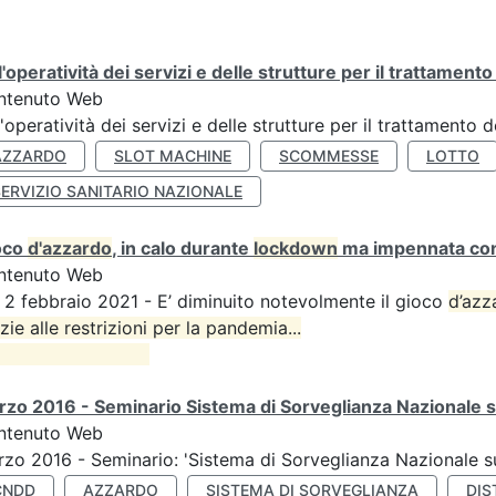
l'operatività dei servizi e delle strutture per il trattament
ntenuto Web
l'operatività dei servizi e delle strutture per il trattamento
AZZARDO
SLOT MACHINE
SCOMMESSE
LOTTO
SERVIZIO SANITARIO NAZIONALE
oco
d'azzardo
, in calo durante
lockdown
ma impennata con 
ntenuto Web
, 2 febbraio 2021 - E’ diminuito notevolmente il gioco
d’azz
zie alle restrizioni per la pandemia...

zo 2016 - Seminario Sistema di Sorveglianza Nazionale s
ntenuto Web
zo 2016 - Seminario: 'Sistema di Sorveglianza Nazionale 
CNDD
AZZARDO
SISTEMA DI SORVEGLIANZA
DIS