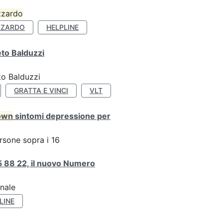
zzardo
ZZARDO
HELPLINE
eto Balduzzi
to Balduzzi
GRATTA E VINCI
VLT
own
sintomi depressione per
rsone sopra i 16
 88 22, il nuovo Numero
onale
LINE