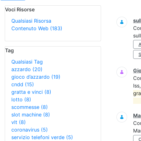
Voci Risorse
Ricerca
sul
Qualsiasi Risorsa
Co
Contenuto Web
(183)
sul
Tag
Qualsiasi Tag
azzardo
(20)
Gi
gioco d’azzardo
(19)
Co
cndd
(15)
Iss
gratta e vinci
(8)
gra
lotto
(8)
scommesse
(8)
slot machine
(8)
Mar
vlt
(8)
Co
coronavirus
(5)
Mar
servizio telefoni verde
(5)