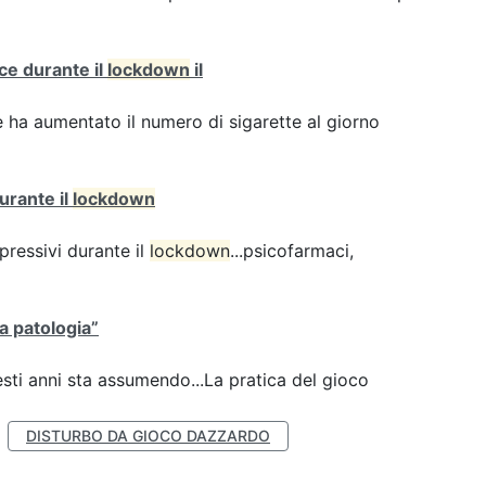
ce durante il
lockdown
il
e ha aumentato il numero di sigarette al giorno
urante il
lockdown
pressivi durante il
lockdown
...psicofarmaci,
la patologia”
esti anni sta assumendo...La pratica del gioco
DISTURBO DA GIOCO DAZZARDO