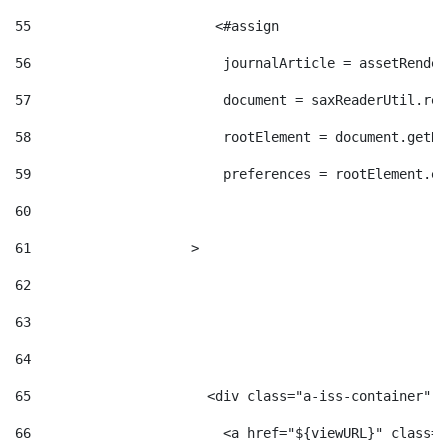
55
                       <#assign  
56
                        journalArticle = assetRender
57
                        document = saxReaderUtil.rea
58
                        rootElement = document.getRo
59
                        preferences = rootElement.el
60
61
                    > 
62
63
64
65
                      <div class="a-iss-container" >
66
                        <a href="${viewURL}" class="