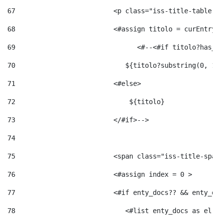
67
                         <p class="iss-title-table-a
68
                         <#assign titolo = curEntry.
69
                       	 <#--<#
70
                            ${titolo?substring(0, 12
71
                         <#else> 
72
                             ${titolo} 
73
                         </#if>--> 
74
75
                         <span class="iss-title-span
76
                         <#assign index = 0 > 
77
                         <#if enty_docs?? && enty_do
78
                            <#list enty_docs as el >