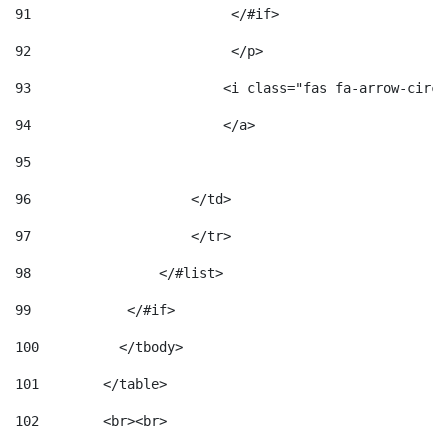
91
                         </#if>                     
92
                         </p> 
93
                        <i class="fas fa-arrow-circl
94
                        </a> 
95
96
                    </td> 
97
                    </tr> 
98
                </#list>  
99
            </#if> 
100
          </tbody> 
101
        </table> 
102
        <br><br> 