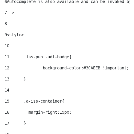
6
Autocomplete is also available and can be invoked by 
7
--> 
8
9
<style> 
10
11
	.iss-publ-adt-badge{ 
12
		background-color:#3CAEEB !important; 
13
	} 
14
15
	.a-iss-container{ 
16
	  margin-right:15px; 
17
	} 