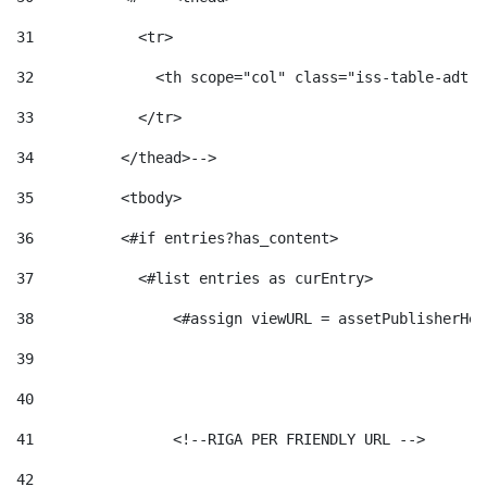
31
            <tr> 
32
              <th scope="col" class="iss-table-adt-t
33
            </tr> 
34
          </thead>--> 
35
          <tbody> 
36
          <#if entries?has_content>  
37
            <#list entries as curEntry> 
38
                <#assign viewURL = assetPublisherHel
39
40
41
                <!--RIGA PER FRIENDLY URL --> 
42