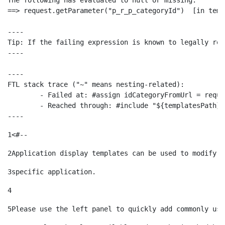
The following has evaluated to null or missing:

==> request.getParameter("p_r_p_categoryId")  [in temp
----

Tip: If the failing expression is known to legally ref
----

----

FTL stack trace ("~" means nesting-related):

	- Failed at: #assign idCategoryFromUrl = request.g...  [in template "10664768" at line 68, column 29]

	- Reached through: #include "${templatesPath}/10664768"  [in template "20099#20135#10642621" at line 24, column 1]

----
1
<#-- 
2
Application display templates can be used to modify t
3
specific application. 
4
5
Please use the left panel to quickly add commonly use