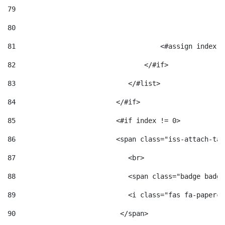
79
80
81
                                    <#assign index =
82
                                </#if> 
83
                            </#list> 
84
                         </#if> 
85
                         <#if index != 0> 
86
                         <span class="iss-attach-tab
87
                            <br> 
88
                            <span class="badge badge
89
                            <i class="fas fa-papercl
90
                          </span>                   