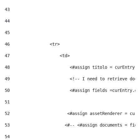
43
44
45
46
                <tr> 
47
                    <td>   
48
                        <#assign titolo = curEntry.g
49
                        <!-- I need to retrieve docu
50
                        <#assign fields =curEntry.ge
51
52
                       <#assign assetRenderer = curE
53
                      <#-- <#assign documents = fiel
54