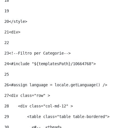
18
19
20
</style> 
21
<div> 
22
23
<!--Filtro per Categorie--> 
24
<#include "${templatesPath}/10664768">	 
25
26
<#assign language = locale.getLanguage() /> 
27
<div class="row" > 
28
    <div class="col-md-12" > 
29
        <table class="table table-bordered"> 
30
          <#--  <thead> 