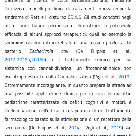
l’utilizzo di modelli preclinici, di trattamenti innovativi per la
sindrome di Rett e il disturbo CDKL5. Gli studi condotti negli
ultimi anni hanno permesso di dimostrare la potenziale
efficacia di alcuni approcci terapeutici, quali ad esempio la
somministrazione intracerebrale di una tossina prodotta dal
batterio
Escherichia coli
(De Filippis et al.,
2012
,
2015a
,
2015b
) o il trattamento cronico per via
sistemica con cannabidivarina, un fitocannabinoide non
psicotropo estratto dalla Cannabis sativa (Vigli et al.,
2019
).
Estremamente incoraggiante, in quanto prepara la strada ad
una possibile applicazione clinica per la cura di malattie
pediatriche caratterizzate da deficit cognitivi e motori, è
l’individuazione dell’efficacia terapeutica di un trattamento
farmacologico basato sulla stimolazione di un recettore della
serotonina (De Filippis et al.,
2014
; Vigli et al.,
2019
). Ad
attrarre particolarmente l’attenzione dei ricercatori è stato il