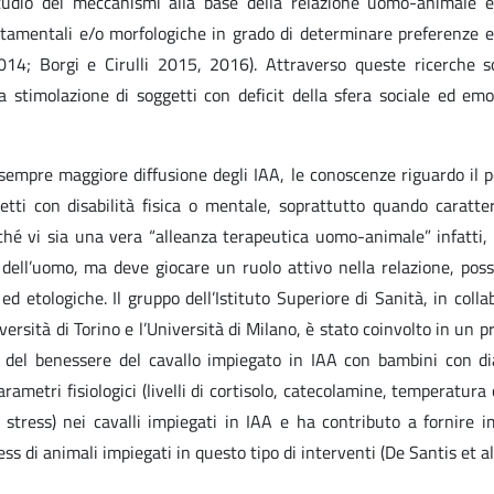
studio dei meccanismi alla base della relazione uomo-animale e
ortamentali e/o morfologiche in grado di determinare preferenze es
 2014; Borgi e Cirulli 2015, 2016). Attraverso queste ricerche s
a stimolazione di soggetti con deficit della sfera sociale ed emo
sempre maggiore diffusione degli IAA, le conoscenze riguardo il p
etti con disabilità fisica o mentale, soprattutto quando caratter
ché vi sia una vera “alleanza terapeutica uomo-animale” infatti, 
ll’uomo, ma deve giocare un ruolo attivo nella relazione, possi
ed etologiche. Il gruppo dell’Istituto Superiore di Sanità, in coll
versità di Torino e l’Università di Milano, è stato coinvolto in un p
 del benessere del cavallo impiegato in IAA con bambini con di
rametri fisiologici (livelli di cortisolo, catecolamine, temperatura
 stress) nei cavalli impiegati in IAA e ha contributo a fornire i
s di animali impiegati in questo tipo di interventi (De Santis et al