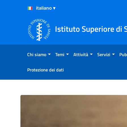
Salta al Contenuto
Salta al Footer
Istituto Superiore di 
Chi siamo
Temi
Attività
Servizi
Pub
Protezione dei dati
Validazione dell'efficacia de