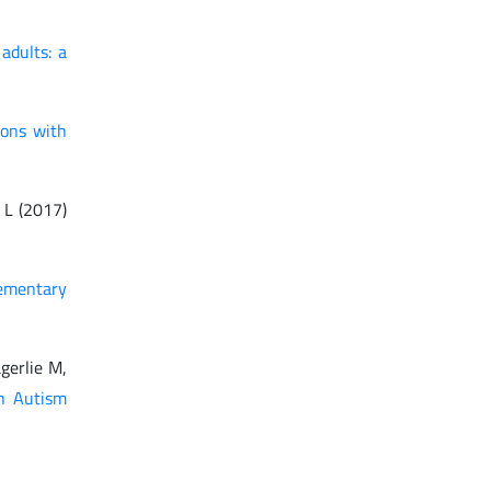
adults: a
sons with
a L (2017)
ementary
agerlie M,
th Autism