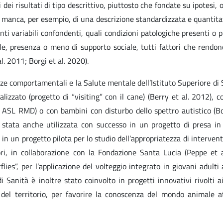
ei risultati di tipo descrittivo, piuttosto che fondate su ipotesi, o
i manca, per esempio, di una descrizione standardizzata e quantita
ti variabili confondenti, quali condizioni patologiche presenti o 
e, presenza o meno di supporto sociale, tutti fattori che rendono 
 al. 2011; Borgi et al. 2020).
enze comportamentali e la Salute mentale dell’Istituto Superiore di
alizzato (progetto di “visiting” con il cane) (Berry et al. 2012), 
a ASL RMD) o con bambini con disturbo dello spettro autistico (Bor
 stata anche utilizzata con successo in un progetto di presa in 
e in un progetto pilota per lo studio dell’appropriatezza di interventi
ri, in collaborazione con la Fondazione Santa Lucia (Peppe et a
ies”, per l’applicazione del volteggio integrato in giovani adulti 
di Sanità è inoltre stato coinvolto in progetti innovativi rivolti 
 del territorio, per favorire la conoscenza del mondo animale a