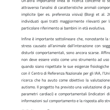
Un’altra importante linea di ricerca concerne lo 
attraverso l’analisi di caratteristiche animali comp
implicite (per es. preferenza visiva) (Borgi et al.
individuati quei tratti maggiormente rilevanti per l
particolare riferimento ai bambini in età evolutiva.
Infine è importante sottolineare che, nonostante la 
stress causato all’animale dall’interazione con sogg
disturbi comportamentali, sono ancora scarse. Affin
non deve essere visto come uno strumento ad uso de
quando siano rispettate le sue esigenze fisiologiche 
con il Centro di Referenza Nazionale per gli IAA, l’Uni
ricerca che ha avuto come obiettivo la valutazione
autismo. Il progetto ha previsto una valutazione di pa
parametri cardiaci) e comportamentali (indicatori di
informazioni sul comportamento e la risposta allo stres