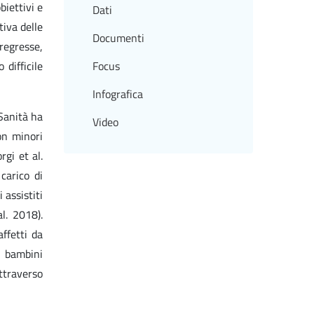
biettivi e
Dati
tiva delle
Documenti
pregresse,
difficile
Focus
Infografica
 Sanità ha
Video
con minori
gi et al.
carico di
 assistiti
l. 2018).
affetti da
ai bambini
ttraverso