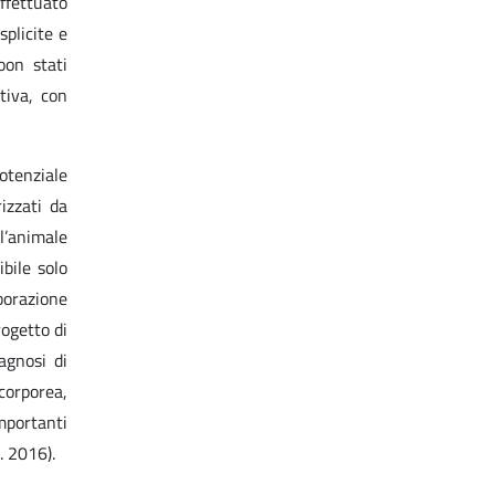
ffettuato
plicite e
oon stati
tiva, con
otenziale
izzati da
l’animale
bile solo
aborazione
rogetto di
agnosi di
 corporea,
mportanti
. 2016).