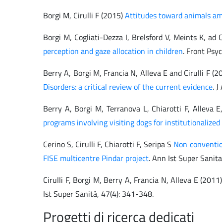
Borgi M, Cirulli F (2015)
Attitudes toward animals am
Borgi M, Cogliati-Dezza I, Brelsford V, Meints K, ad 
perception and gaze allocation in children
. Front Psyc
Berry A, Borgi M, Francia N, Alleva E and Cirulli F (
Disorders: a critical review of the current evidence
. 
Berry A, Borgi M, Terranova L, Chiarotti F, Alleva E
programs involving visiting dogs for institutionalized 
Cerino S, Cirulli F, Chiarotti F, Seripa S
Non convention
FISE multicentre Pindar project
. Ann Ist Super Sanita
Cirulli F, Borgi M, Berry A, Francia N, Alleva E (2011
Ist Super Sanità, 47(4): 341-348.
Progetti di ricerca dedicati