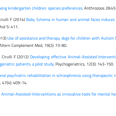
ong kindergarten children: species preferences
. Anthrozoos 28:45
Cirulli F (2014)
Baby Schema in human and animal faces induces
hol 5: 411.
2013)
Use of assistance and therapy dogs for children with Autism
J Altern Complement Med, 19(2): 73-80.
, Cirulli F (2012)
Developing effective Animal-Assisted Interventi
geriatric patients: a pilot study
. Psychogeriatrics, 12(3): 143-150.
al psychiatric rehabilitation in schizophrenia using therapeutic r
, 47(4): 409-14.
)
Animal-Assisted-Interventions as innovative tools for mental he