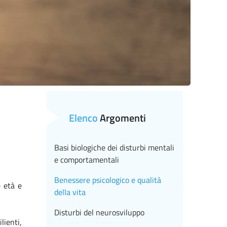
Elenco
Argomenti
Basi biologiche dei disturbi mentali
e comportamentali
Benessere psicologico e qualità
e età e
della vita
Disturbi del neurosviluppo
lienti,