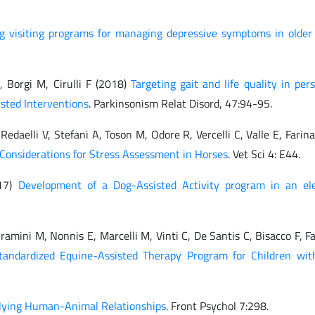
g visiting programs for managing depressive symptoms in older 
 Borgi M, Cirulli F (2018)
Targeting gait and life quality in per
isted Interventions
. Parkinsonism Relat Disord, 47:94-95.
 Redaelli V, Stefani A, Toson M, Odore R, Vercelli C, Valle E, Farin
 Considerations for Stress Assessment in Horses
. Vet Sci 4: E44.
017)
Development of a Dog-Assisted Activity program in an el
Bramini M, Nonnis E, Marcelli M, Vinti C, De Santis C, Bisacco F, F
Standardized Equine-Assisted Therapy Program for Children wi
lying Human-Animal Relationships
. Front Psychol 7:298.