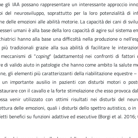
e gli IAA possano rappresentare un interessante approccio inno
rbi del neurosviluppo, soprattutto per la loro potenzialità di in
ne delle emozioni alle abilità motorie. La capacità dei cani di svi
sseri umani è alla base della loro capacità di agire sul sistema e
hiatrici hanno alla base una difficoltà nella produzione o nell’es
iù tradizionali grazie alla sua abilità di facilitare le interazion
o meccanismi di "
coping
" (adattamento) nei confronti di fattori d
ere di valido aiuto in patologie che hanno come ambito la salute m
ne, gli elementi più caratterizzanti della riabilitazione equestre – 
 un importante ausilio in pazienti con disturbi motori o postu
staurare con il cavallo e la forte stimolazione che esso provoca da
sa venir utilizzato con ottimi risultati nei disturbi del neur
ettura delle emozioni, quali i disturbi dello spettro autistico, o in
fetti benefici su funzioni adattive ed esecutive (Borgi et al. 2016;