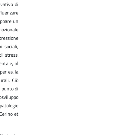
vativo di
fluenzare
luppare un
mozionale
pressione
i sociali,
i stress.
entale, al
per es. la
rali. Ciò
l punto di
osviluppo
 patologie
 Cerino et