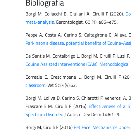
Bibliografia
Borgi M, Collacchi B, Giuliani A, Cirulli F (2020).
Do
meta-analysis
. Gerontologist, 60 (1): e66–e75.
Peppe A, Costa A, Cerino S, Caltagirone C, Alleva E,
Parkinson's disease: potential benefits of Equine-Ass
De Santis M, Contalbrigo L, Borgi M, Cirulli F, Luzi F,
Equine Assisted Interventions (EAIs): Methodological
Correale C, Crescimbene L, Borgi M, Cirulli F (2
classroom
. Vet Sci 4(4):62.
Borgi M, Loliva D, Cerino S, Chiarotti F, Venerosi A, 
Frascarelli M, Cirulli F (2016)
Effectiveness of a 
Spectrum Disorder
. J Autism Dev Disord 46:1–9.
Borgi M, Cirulli F (2016)
Pet Face: Mechanisms Under