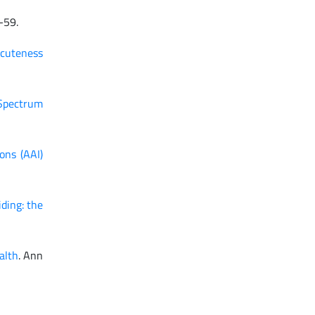
-59.
 cuteness
 Spectrum
ons (AAI)
iding: the
alth
. Ann