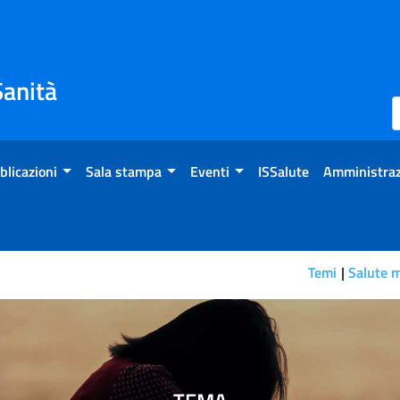
Sanità
blicazioni
Sala stampa
Eventi
ISSalute
Amministraz
Temi
Salute 
gli Interventi Assistiti con 