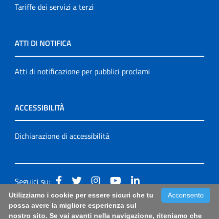
Tariffe dei servizi a terzi
ATTI DI NOTIFICA
Atti di notificazione per pubblici proclami
ACCESSIBILITÀ
Dichiarazione di accessibilità
Seguici su:
Utilizziamo i cookie per essere sicuri che tu
Acconsento
Accessibilità: form di segnalazione di prima istanza per
possa avere la migliore esperienza sul
nostro sito. Se vai avanti nella navigazione, riteniamo che
questa pagina
|
Note Legali
|
Sitemap