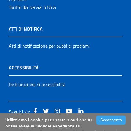
Tariffe dei servizi a terzi
ATTI DI NOTIFICA
Atti di notificazione per pubblici proclami
ACCESSIBILITÀ
Dichiarazione di accessibilità
Seguici su:
Utilizziamo i cookie per essere sicuri che tu
Acconsento
Accessibilità: form di segnalazione di prima istanza per
possa avere la migliore esperienza sul