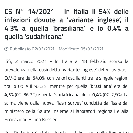
CS N° 14/2021 - In Italia il 54% delle
infezioni dovute a ‘variante inglese’, il
4,3% a quella ‘brasiliana’ e lo 0,4% a
quella ‘sudafricana’
Pubblicato 02/03/2021 -
Modificato 05/03/2021
ISS, 2 marzo 2021 - In Italia al 18 febbraio scorso la
prevalenza della cosiddetta ‘
variante inglese
’ del virus Sars-
CoV-2 era del
54,0%
, con valori oscillanti tra le singole regioni
tra lo 0% e il 93,3%, mentre per quella ‘
brasiliana
’ era del
4,3%
(0%-36,2%) e per la ‘
sudafricana
’ dello
0,4
% (0%-2,9%). La
stima viene dalla nuova ‘flash survey’ condotta dall’Iss e dal
ministero della Salute insieme ai laboratori regionali e alla
Fondazione Bruno Kessler.
Per l’indagine è stato chiesto ai laboratori delle Regioni e